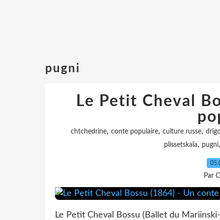
pugni
Le Petit Cheval B
po
,
,
,
chtchedrine
conte populaire
culture russe
drig
,
plissetskaïa
pugni
05.
Par C
Le Petit Cheval Bossu (Ballet du Mariinsk