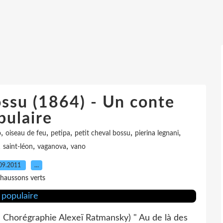
ossu (1864) - Un conte
pulaire
,
,
,
,
,
o
oiseau de feu
petipa
petit cheval bossu
pierina legnani
,
,
,
saint-léon
vaganova
vano
09.2011
…
haussons verts
i- Chorégraphie Alexeï Ratmansky) " Au de là des