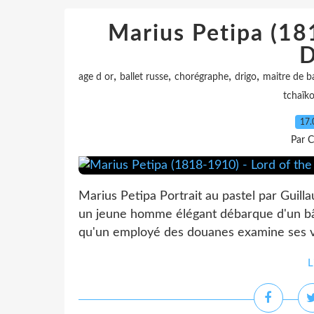
Marius Petipa (18
D
,
,
,
,
age d or
ballet russe
chorégraphe
drigo
maitre de ba
tchaïko
17.
Par C
Marius Petipa Portrait au pastel par Guil
un jeune homme élégant débarque d'un bât
qu'un employé des douanes examine ses vali
L