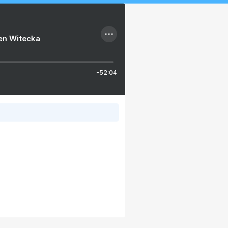
ien Witecka
-52:04