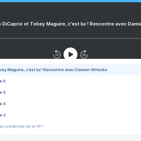
 DiCaprio et Tobey Maguire, c'est lui ! Rencontre avec Dam
bey Maguire, c'est lui ! Rencontre avec Damien Witecka
e 6
e 5
e 4
e 3
s créatrices de la VF !
e 2