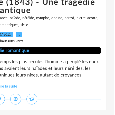
e (1843) - Une tragédie
antique
,
,
,
,
,
,
,
ranée
naïade
néréide
nymphe
ondine
perrot
pierre lacotte
,
omantiques
sicile
07.2011
…
haussons verts
emps les plus reculés l'homme a peuplé les eaux
s avaient leurs naïades et leurs néréides, les
niques leurs nixes, autant de croyances...
ire la suite