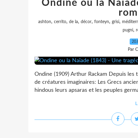
Ondine ou la Naïad
rom
,
,
,
,
,
,
ashton
cerrito
de la
décor
fonteyn
grisi
méditer
,
pugni
r
20.
Par C
Ondine (1909) Arthur Rackam Depuis les t
de créatures imaginaires: Les Grecs ancien
hindous leurs apsaras et les peuples germa
L