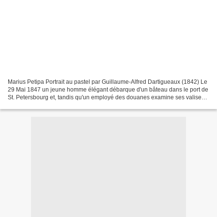
Marius Petipa Portrait au pastel par Guillaume-Alfred Dartigueaux (1842) Le
29 Mai 1847 un jeune homme élégant débarque d'un bâteau dans le port de
St. Petersbourg et, tandis qu'un employé des douanes examine ses valises,
la voix d'un supérieur s'élève...