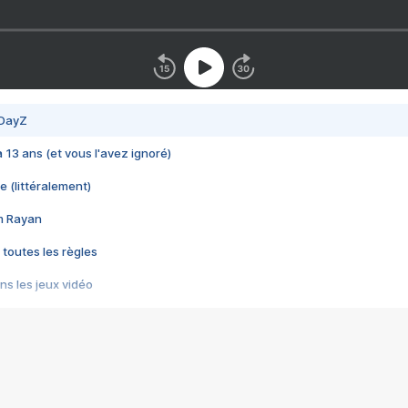
 DayZ
 a 13 ans (et vous l'avez ignoré)
e (littéralement)
im Rayan
 toutes les règles
s les jeux vidéo
us choquant de Rockstar ? - Le scandale BULLY
e plus moche de Steam
du RÊVE tourne au CAUCHEMAR