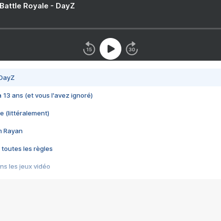
 Battle Royale - DayZ
 DayZ
 a 13 ans (et vous l'avez ignoré)
e (littéralement)
im Rayan
 toutes les règles
s les jeux vidéo
us choquant de Rockstar ? - Le scandale BULLY
e plus moche de Steam
du RÊVE tourne au CAUCHEMAR