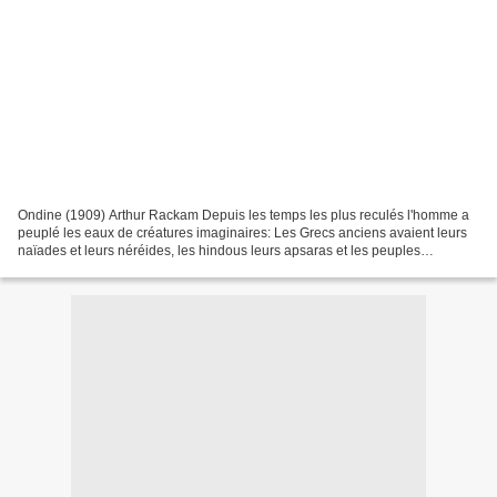
Ondine (1909) Arthur Rackam Depuis les temps les plus reculés l'homme a
peuplé les eaux de créatures imaginaires: Les Grecs anciens avaient leurs
naïades et leurs néréides, les hindous leurs apsaras et les peuples
germaniques leurs nixes, autant de croyances...