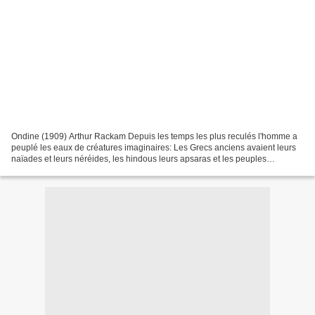
Ondine (1909) Arthur Rackam Depuis les temps les plus reculés l'homme a
peuplé les eaux de créatures imaginaires: Les Grecs anciens avaient leurs
naïades et leurs néréides, les hindous leurs apsaras et les peuples
germaniques leurs nixes, autant de croyances...