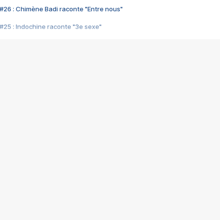
#26 : Chimène Badi raconte "Entre nous"
#25 : Indochine raconte "3e sexe"
#24 : Zaho raconte "C'est chelou"
#23 : Patrick Bruel raconte "Au café des délices"
#22 : Kyo raconte "Le chemin"
#21 : Nolwenn Leroy raconte "Cassé"
#20 : Patrick Hernandez raconte "Born to be alive"
#19 : Lorie raconte "Près de moi"
#18 : Michael Jones raconte "A nos actes manqués" (avec Jean-Jacque
#17 : Khaled raconte "Aïcha"
#16 : Corneille raconte "Parce qu'on vient de loin"
#15 : Indochine raconte "L'aventurier"