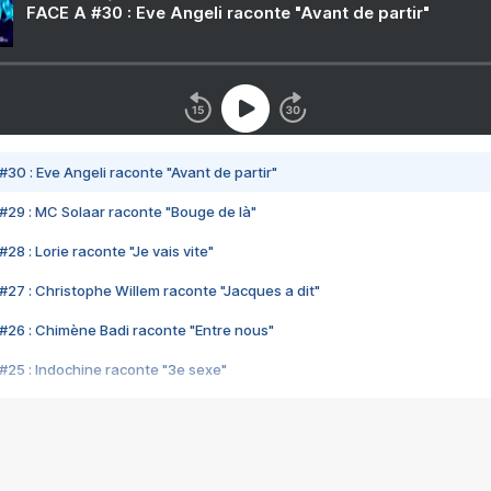
FACE A #30 : Eve Angeli raconte "Avant de partir"
#30 : Eve Angeli raconte "Avant de partir"
#29 : MC Solaar raconte "Bouge de là"
28 : Lorie raconte "Je vais vite"
#27 : Christophe Willem raconte "Jacques a dit"
#26 : Chimène Badi raconte "Entre nous"
#25 : Indochine raconte "3e sexe"
#24 : Zaho raconte "C'est chelou"
#23 : Patrick Bruel raconte "Au café des délices"
#22 : Kyo raconte "Le chemin"