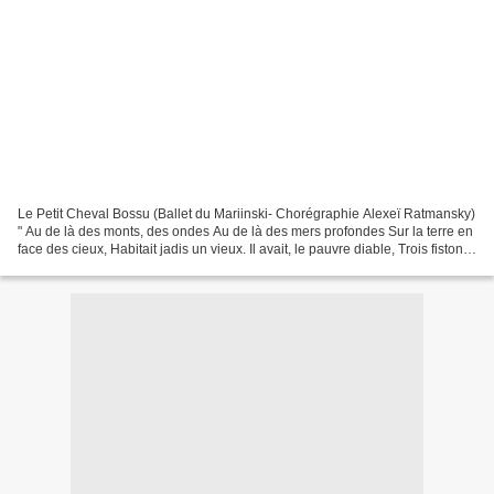
Le Petit Cheval Bossu (Ballet du Mariinski- Chorégraphie Alexeï Ratmansky)
" Au de là des monts, des ondes Au de là des mers profondes Sur la terre en
face des cieux, Habitait jadis un vieux. Il avait, le pauvre diable, Trois fistons:
Un gars capable,...