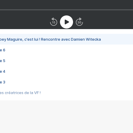
bey Maguire, c'est lui ! Rencontre avec Damien Witecka
e 6
e 5
e 4
e 3
s créatrices de la VF !
e 2
e 1
e Mektoub My Love arrive enfin ! Rencontre avec Shaïn Boumedine et Sal