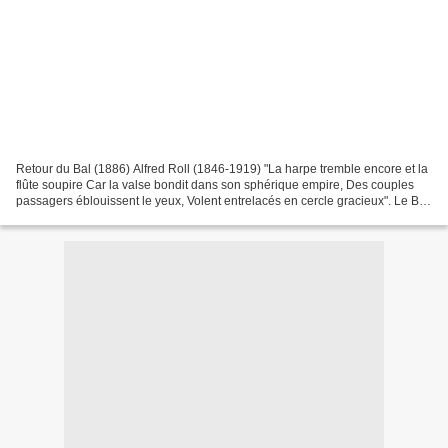
Retour du Bal (1886) Alfred Roll (1846-1919) "La harpe tremble encore et la
flûte soupire Car la valse bondit dans son sphérique empire, Des couples
passagers éblouissent le yeux, Volent entrelacés en cercle gracieux". Le Bal
Alfred de Vigny (1797-1863)...