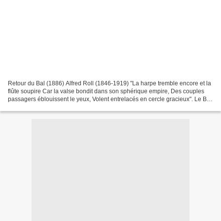
Retour du Bal (1886) Alfred Roll (1846-1919) "La harpe tremble encore et la
flûte soupire Car la valse bondit dans son sphérique empire, Des couples
passagers éblouissent le yeux, Volent entrelacés en cercle gracieux". Le Bal
Alfred de Vigny (1797-1863)...