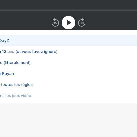
 DayZ
 a 13 ans (et vous l'avez ignoré)
e (littéralement)
im Rayan
 toutes les règles
s les jeux vidéo
us choquant de Rockstar ? - Le scandale BULLY
e plus moche de Steam
du RÊVE tourne au CAUCHEMAR