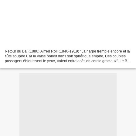
Retour du Bal (1886) Alfred Roll (1846-1919) "La harpe tremble encore et la
flûte soupire Car la valse bondit dans son sphérique empire, Des couples
passagers éblouissent le yeux, Volent entrelacés en cercle gracieux". Le Bal
Alfred de Vigny (1797-1863)...