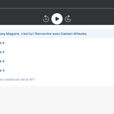
bey Maguire, c'est lui ! Rencontre avec Damien Witecka
e 6
e 5
e 4
e 3
s créatrices de la VF !
e 2
e 1
e Mektoub My Love arrive enfin ! Rencontre avec Shaïn Boumedine et Sal