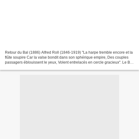
Retour du Bal (1886) Alfred Roll (1846-1919) "La harpe tremble encore et la
flûte soupire Car la valse bondit dans son sphérique empire, Des couples
passagers éblouissent le yeux, Volent entrelacés en cercle gracieux". Le Bal
Alfred de Vigny (1797-1863)...