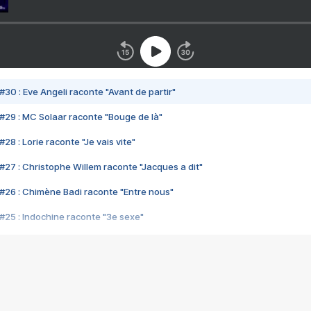
#30 : Eve Angeli raconte "Avant de partir"
#29 : MC Solaar raconte "Bouge de là"
28 : Lorie raconte "Je vais vite"
#27 : Christophe Willem raconte "Jacques a dit"
#26 : Chimène Badi raconte "Entre nous"
#25 : Indochine raconte "3e sexe"
#24 : Zaho raconte "C'est chelou"
#23 : Patrick Bruel raconte "Au café des délices"
#22 : Kyo raconte "Le chemin"