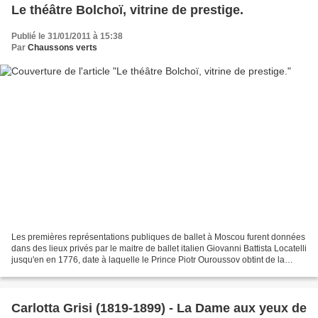
Le théâtre Bolchoï, vitrine de prestige.
Publié le 31/01/2011 à 15:38
Par
Chaussons verts
Les premières représentations publiques de ballet à Moscou furent données
dans des lieux privés par le maitre de ballet italien Giovanni Battista Locatelli
jusqu'en en 1776, date à laquelle le Prince Piotr Ouroussov obtint de la
Grande Catherine un privilège...
Carlotta Grisi (1819-1899) - La Dame aux yeux de