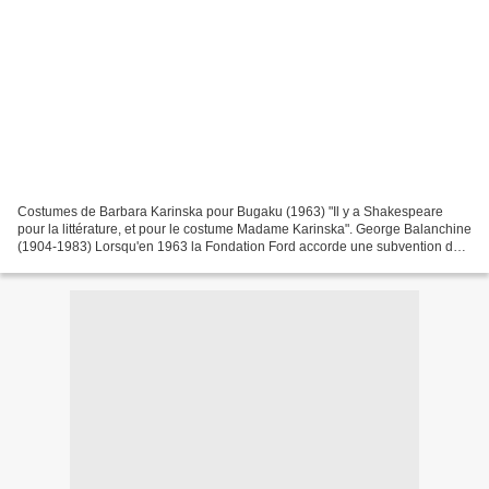
Costumes de Barbara Karinska pour Bugaku (1963) "Il y a Shakespeare
pour la littérature, et pour le costume Madame Karinska". George Balanchine
(1904-1983) Lorsqu'en 1963 la Fondation Ford accorde une subvention de
plusieurs millions de dollars au New-York...