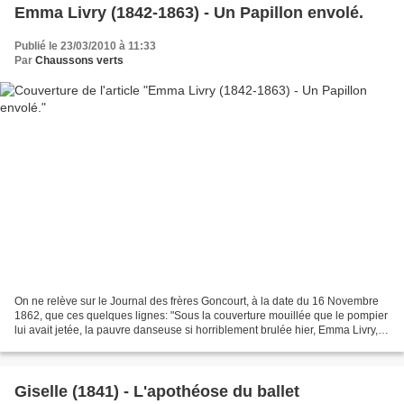
Emma Livry (1842-1863) - Un Papillon envolé.
Publié le 23/03/2010 à 11:33
Par
Chaussons verts
On ne relève sur le Journal des frères Goncourt, à la date du 16 Novembre
1862, que ces quelques lignes: "Sous la couverture mouillée que le pompier
lui avait jetée, la pauvre danseuse si horriblement brulée hier, Emma Livry,
s'était mise à genoux et...
Giselle (1841) - L'apothéose du ballet