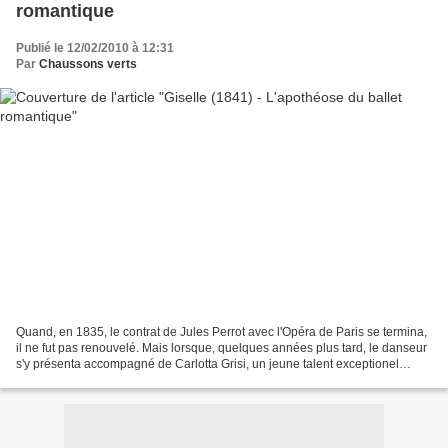
romantique
Publié le 12/02/2010 à 12:31
Par
Chaussons verts
Quand, en 1835, le contrat de Jules Perrot avec l'Opéra de Paris se termina,
il ne fut pas renouvelé. Mais lorsque, quelques années plus tard, le danseur
s'y présenta accompagné de Carlotta Grisi, un jeune talent exceptionel
découvert en Italie, il espérait,...