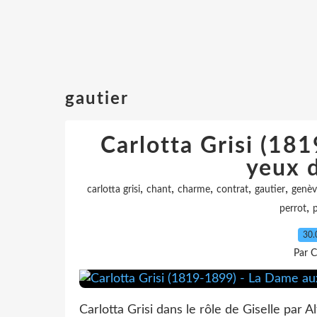
gautier
Carlotta Grisi (18
yeux d
,
,
,
,
,
carlotta grisi
chant
charme
contrat
gautier
genèv
,
perrot
p
30.
Par C
Carlotta Grisi dans le rôle de Giselle par