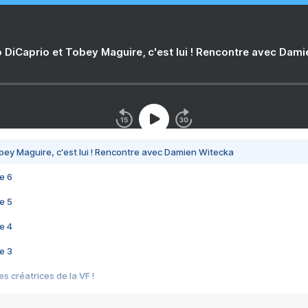
 DiCaprio et Tobey Maguire, c'est lui ! Rencontre avec Dam
bey Maguire, c'est lui ! Rencontre avec Damien Witecka
e 6
e 5
e 4
e 3
s créatrices de la VF !
e 2