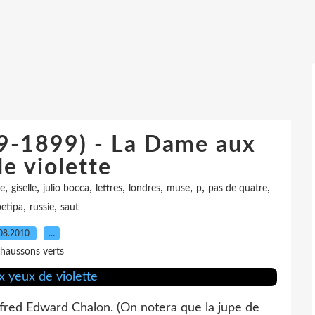
19-1899) - La Dame aux
e violette
,
,
,
,
,
,
,
,
e
giselle
julio bocca
lettres
londres
muse
p
pas de quatre
,
,
etipa
russie
saut
08.2010
…
haussons verts
 Alfred Edward Chalon. (On notera que la jupe de