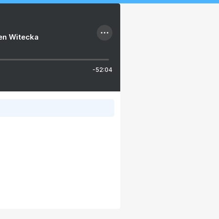
ien Witecka
-52:04