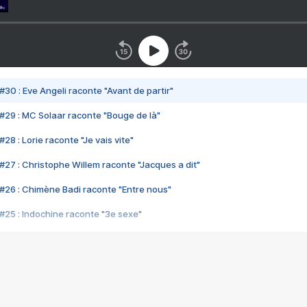
#30 : Eve Angeli raconte "Avant de partir"
#29 : MC Solaar raconte "Bouge de là"
28 : Lorie raconte "Je vais vite"
#27 : Christophe Willem raconte "Jacques a dit"
#26 : Chimène Badi raconte "Entre nous"
#25 : Indochine raconte "3e sexe"
#24 : Zaho raconte "C'est chelou"
#23 : Patrick Bruel raconte "Au café des délices"
#22 : Kyo raconte "Le chemin"