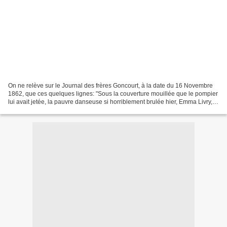
On ne relève sur le Journal des frères Goncourt, à la date du 16 Novembre
1862, que ces quelques lignes: "Sous la couverture mouillée que le pompier
lui avait jetée, la pauvre danseuse si horriblement brulée hier, Emma Livry,
s'était mise à genoux et...