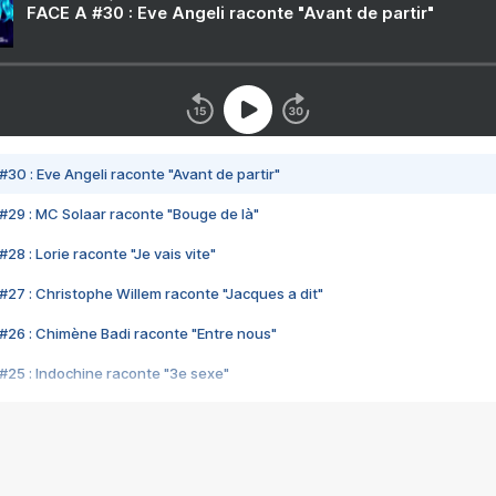
FACE A #30 : Eve Angeli raconte "Avant de partir"
#30 : Eve Angeli raconte "Avant de partir"
#29 : MC Solaar raconte "Bouge de là"
28 : Lorie raconte "Je vais vite"
#27 : Christophe Willem raconte "Jacques a dit"
#26 : Chimène Badi raconte "Entre nous"
#25 : Indochine raconte "3e sexe"
#24 : Zaho raconte "C'est chelou"
#23 : Patrick Bruel raconte "Au café des délices"
#22 : Kyo raconte "Le chemin"