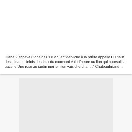
Diana Vishneva (Zobeïde) "Le vigilant derviche à la prière appelle Du haut
des minarets teints des feux du couchant Voici l'heure au lion qui poursuit la
gazelle Une rose au jardin moi je m'en vais cherchant..." Chateaubriand
(1768-1848) - L'Esclave....