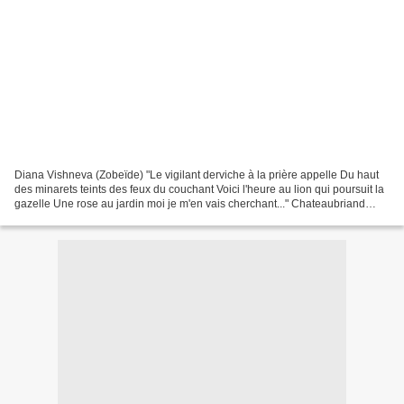
Diana Vishneva (Zobeïde) "Le vigilant derviche à la prière appelle Du haut
des minarets teints des feux du couchant Voici l'heure au lion qui poursuit la
gazelle Une rose au jardin moi je m'en vais cherchant..." Chateaubriand
(1768-1848) - L'Esclave....