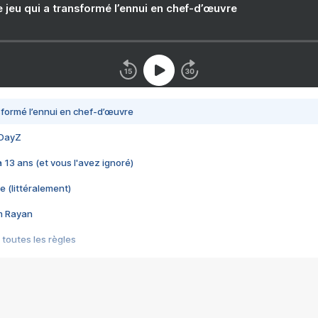
e jeu qui a transformé l’ennui en chef-d’œuvre
nsformé l’ennui en chef-d’œuvre
 DayZ
 a 13 ans (et vous l'avez ignoré)
e (littéralement)
im Rayan
 toutes les règles
s les jeux vidéo
us choquant de Rockstar ? - Le scandale BULLY
e plus moche de Steam