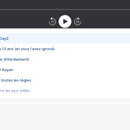
 DayZ
 a 13 ans (et vous l'avez ignoré)
e (littéralement)
im Rayan
 toutes les règles
s les jeux vidéo
us choquant de Rockstar ? - Le scandale BULLY
e plus moche de Steam
du RÊVE tourne au CAUCHEMAR