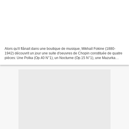
Alors qu'il flânait dans une boutique de musique, Mikhaïl Fokine (1880-
1942) découvrit un jour une suite d'oeuvres de Chopin constituée de quatre
pièces: Une Polka (Op.40 N°1), un Nocturne (Op.15 N°1), une Mazurka
(Op.50 N°3) et une Tarentelle (Op.43),...