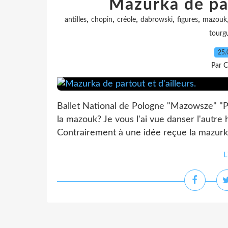
Mazurka de par
,
,
,
,
,
antilles
chopin
créole
dabrowski
figures
mazouk
tourg
25.
Par C
Ballet National de Pologne "Mazowsze" "P
la mazouk? Je vous l'ai vue danser l'autre h
Contrairement à une idée reçue la mazurka 
L