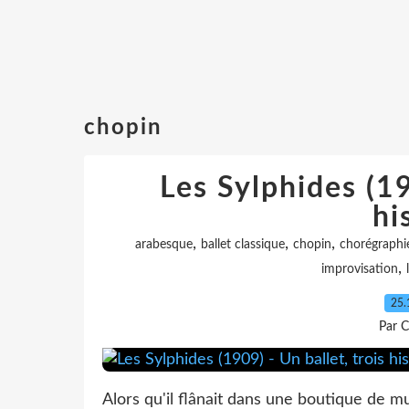
chopin
Les Sylphides (19
hi
,
,
,
arabesque
ballet classique
chopin
chorégraphi
,
improvisation
25.
Par C
Alors qu'il flânait dans une boutique de m