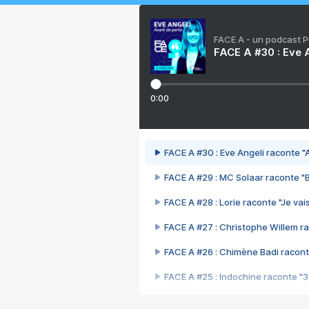
FACE A - un podcast 
FACE A #30 : Eve A
0:00
FACE A #30 : Eve Angeli raconte "A
FACE A #29 : MC Solaar raconte "
FACE A #28 : Lorie raconte "Je vais
FACE A #27 : Christophe Willem ra
FACE A #26 : Chimène Badi racont
FACE A #25 : Indochine raconte "
FACE A #24 : Zaho raconte "C'est