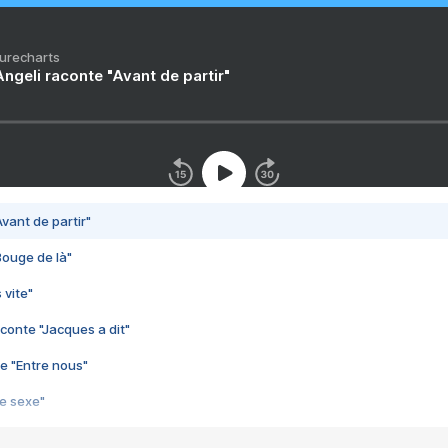
Purecharts
ngeli raconte "Avant de partir"
vant de partir"
Bouge de là"
 vite"
conte "Jacques a dit"
e "Entre nous"
3e sexe"
 chelou"