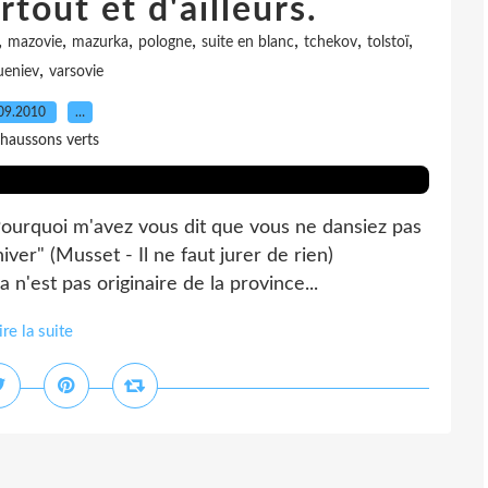
tout et d'ailleurs.
,
,
,
,
,
,
,
mazovie
mazurka
pologne
suite en blanc
tchekov
tolstoï
,
ueniev
varsovie
09.2010
…
haussons verts
ourquoi m'avez vous dit que vous ne dansiez pas
iver" (Musset - Il ne faut jurer de rien)
n'est pas originaire de la province...
ire la suite