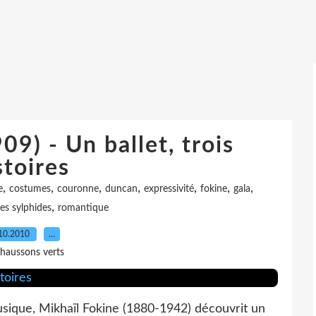
09) - Un ballet, trois
stoires
,
,
,
,
,
,
,
e
costumes
couronne
duncan
expressivité
fokine
gala
,
les sylphides
romantique
10.2010
…
haussons verts
usique, Mikhaïl Fokine (1880-1942) découvrit un