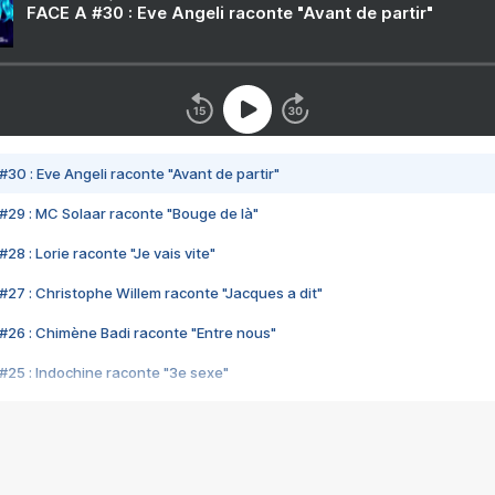
FACE A #30 : Eve Angeli raconte "Avant de partir"
#30 : Eve Angeli raconte "Avant de partir"
#29 : MC Solaar raconte "Bouge de là"
28 : Lorie raconte "Je vais vite"
#27 : Christophe Willem raconte "Jacques a dit"
#26 : Chimène Badi raconte "Entre nous"
#25 : Indochine raconte "3e sexe"
#24 : Zaho raconte "C'est chelou"
#23 : Patrick Bruel raconte "Au café des délices"
#22 : Kyo raconte "Le chemin"