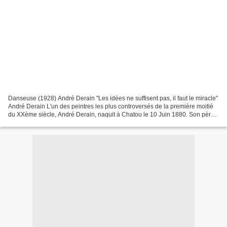
Danseuse (1928) André Derain "Les idées ne suffisent pas, il faut le miracle"
André Derain L'un des peintres les plus controversés de la première moitié
du XXème siècle, André Derain, naquit à Chatou le 10 Juin 1880. Son père,
crémier-glacier prospère,...