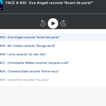
FACE A #30 : Eve Angeli raconte "Avant de partir"
#30 : Eve Angeli raconte "Avant de partir"
#29 : MC Solaar raconte "Bouge de là"
28 : Lorie raconte "Je vais vite"
#27 : Christophe Willem raconte "Jacques a dit"
#26 : Chimène Badi raconte "Entre nous"
#25 : Indochine raconte "3e sexe"
#24 : Zaho raconte "C'est chelou"
#23 : Patrick Bruel raconte "Au café des délices"
#22 : Kyo raconte "Le chemin"