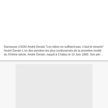
Danseuse (1928) André Derain "Les idées ne suffisent pas, il faut le miracle"
André Derain L'un des peintres les plus controversés de la première moitié
du XXème siècle, André Derain, naquit à Chatou le 10 Juin 1880. Son père,
crémier-glacier prospère,...