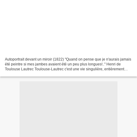
Autoportrait devant un miroir (1822) "Quand on pense que je n'aurais jamais
été peintre si mes jambes avaient été un peu plus longues!.." Henri de
Toulouse Lautrec Toulouse-Lautrec c'est une vie singulière, entièrement
commandée par un évênement initial...