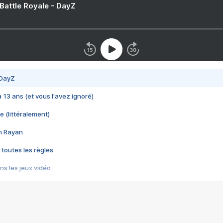
 Battle Royale - DayZ
 DayZ
 a 13 ans (et vous l'avez ignoré)
e (littéralement)
im Rayan
 toutes les règles
s les jeux vidéo
us choquant de Rockstar ? - Le scandale BULLY
e plus moche de Steam
du RÊVE tourne au CAUCHEMAR