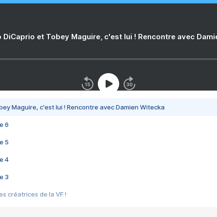
 DiCaprio et Tobey Maguire, c'est lui ! Rencontre avec Dam
bey Maguire, c'est lui ! Rencontre avec Damien Witecka
e 6
e 5
e 4
e 3
s créatrices de la VF !
e 2