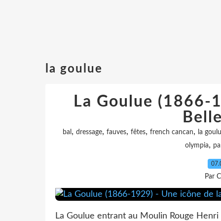
la goulue
La Goulue (1866-1
Bell
,
,
,
,
,
bal
dressage
fauves
fêtes
french cancan
la goul
,
olympia
pa
07.
Par C
La Goulue entrant au Moulin Rouge Henri