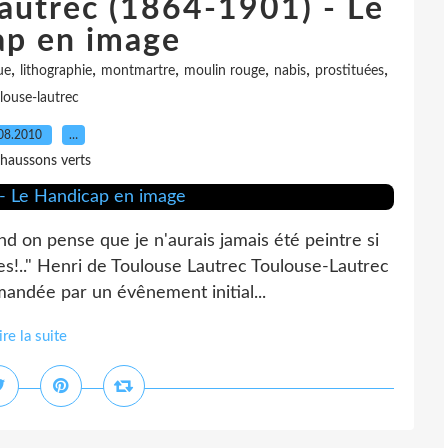
autrec (1864-1901) - Le
ap en image
,
,
,
,
,
,
ue
lithographie
montmartre
moulin rouge
nabis
prostituées
louse-lautrec
08.2010
…
haussons verts
d on pense que je n'aurais jamais été peintre si
s!.." Henri de Toulouse Lautrec Toulouse-Lautrec
mandée par un évênement initial...
ire la suite