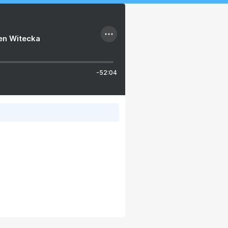
ien Witecka
-52:04