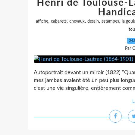
Henri de Toulouse-L
Handic
,
,
,
,
,
affiche
cabarets
chevaux
dessin
estampes
la goul
tou
24.
Par C
Autoportrait devant un miroir (1822) "Quan
mes jambes avaient été un peu plus longue
c'est une vie singulière, entièrement com
L