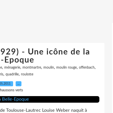
929) - Une icône de la
e-Epoque
,
,
,
,
,
,
ue
ménagerie
montmartre
moulin
moulin rouge
offenbach
,
,
ris
quadrille
roulotte
05.2011
…
haussons verts
 de Toulouse-Lautrec Louise Weber naquit à