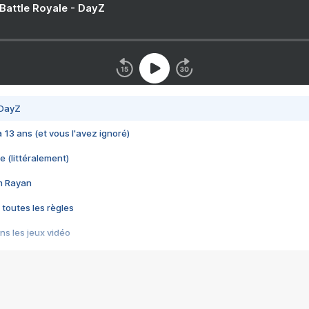
 Battle Royale - DayZ
 DayZ
 a 13 ans (et vous l'avez ignoré)
e (littéralement)
im Rayan
 toutes les règles
s les jeux vidéo
us choquant de Rockstar ? - Le scandale BULLY
e plus moche de Steam
du RÊVE tourne au CAUCHEMAR