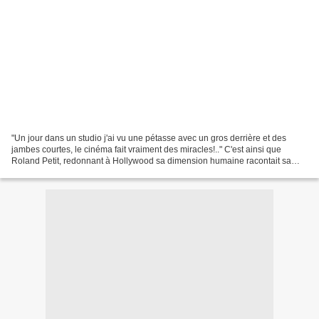
"Un jour dans un studio j'ai vu une pétasse avec un gros derrière et des
jambes courtes, le cinéma fait vraiment des miracles!.." C'est ainsi que
Roland Petit, redonnant à Hollywood sa dimension humaine racontait sa
première rencontre avec Marilyn Monroe......