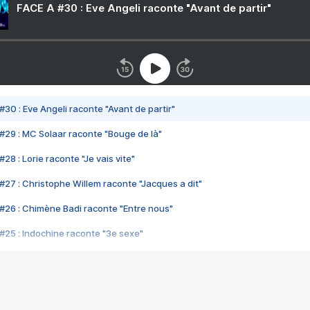
FACE A #30 : Eve Angeli raconte "Avant de partir"
#30 : Eve Angeli raconte "Avant de partir"
#29 : MC Solaar raconte "Bouge de là"
28 : Lorie raconte "Je vais vite"
#27 : Christophe Willem raconte "Jacques a dit"
#26 : Chimène Badi raconte "Entre nous"
#25 : Indochine raconte "3e sexe"
#24 : Zaho raconte "C'est chelou"
#23 : Patrick Bruel raconte "Au café des délices"
#22 : Kyo raconte "Le chemin"