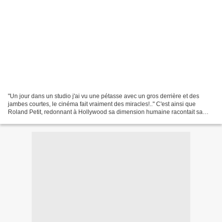
"Un jour dans un studio j'ai vu une pétasse avec un gros derrière et des
jambes courtes, le cinéma fait vraiment des miracles!.." C'est ainsi que
Roland Petit, redonnant à Hollywood sa dimension humaine racontait sa
première rencontre avec Marilyn Monroe......