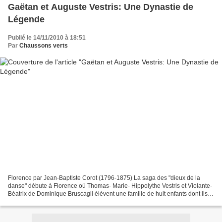
Gaëtan et Auguste Vestris: Une Dynastie de
Légende
Publié le 14/11/2010 à 18:51
Par
Chaussons verts
Florence par Jean-Baptiste Corot (1796-1875) La saga des "dieux de la
danse" débute à Florence où Thomas- Marie- Hippolythe Vestris et Violante-
Béatrix de Dominique Bruscagli élèvent une famille de huit enfants dont ils
consacrent majoritairement l'éducation...