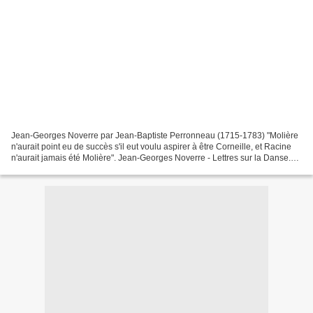
Jean-Georges Noverre par Jean-Baptiste Perronneau (1715-1783) "Molière
n'aurait point eu de succès s'il eut voulu aspirer à être Corneille, et Racine
n'aurait jamais été Molière". Jean-Georges Noverre - Lettres sur la Danse.
Le débat sur les formes théâtrales...