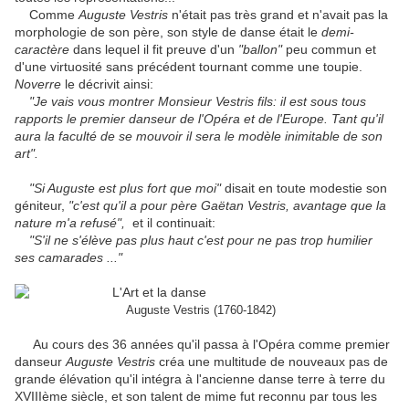
Comme
Auguste Vestris
n'était pas très grand et n'avait pas la
morphologie de son père, son style de danse était le
demi-
caractère
dans lequel il fit preuve d'un
"ballon"
peu commun et
d'une virtuosité sans précédent tournant comme une toupie.
Noverre
le décrivit ainsi:
"Je vais vous montrer Monsieur Vestris fils: il est sous tous
rapports le premier danseur de l'Opéra et de l'Europe. Tant qu'il
aura la faculté de se mouvoir il sera le modèle inimitable de son
art".
"Si Auguste est plus fort que moi"
disait en toute modestie son
géniteur,
"c'est qu'il a pour père Gaëtan Vestris, avantage que la
nature m'a refusé",
et il continuait:
"S'il ne s'élève pas plus haut c'est pour ne pas trop humilier
ses camarades ..."
Auguste Vestris (1760-1842)
Au cours des 36 années qu'il passa à l'Opéra comme premier
danseur
Auguste Vestris
créa une multitude de nouveaux pas de
grande élévation qu'il intégra à l'ancienne danse terre à terre du
XVIIIème siècle, et son talent de mime fut reconnu par tous les