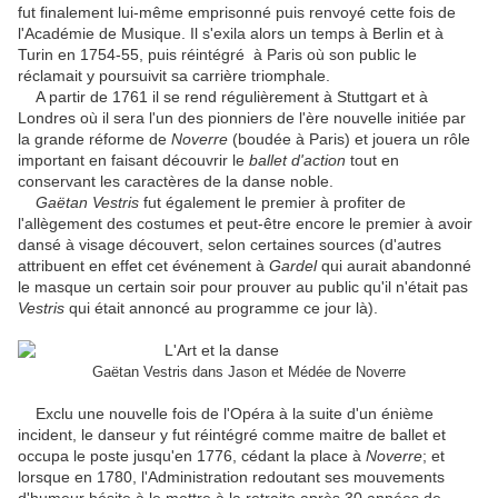
fut finalement lui-même emprisonné puis renvoyé cette fois de
l'Académie de Musique. Il s'exila alors un temps à Berlin et à
Turin en 1754-55, puis réintégré à Paris où son public le
réclamait y poursuivit sa carrière triomphale.
A partir de 1761 il se rend régulièrement à Stuttgart et à
Londres où il sera l'un des pionniers de l'ère nouvelle initiée par
la grande réforme de
Noverre
(boudée à Paris) et jouera un rôle
important en faisant découvrir le
ballet d'action
tout en
conservant les caractères de la danse noble.
Gaëtan Vestris
fut également le premier à profiter de
l'allègement des costumes et peut-être encore le premier à avoir
dansé à visage découvert, selon certaines sources (d'autres
attribuent en effet cet événement à
Gardel
qui aurait abandonné
le masque un certain soir pour prouver au public qu'il n'était pas
Vestris
qui était annoncé au programme ce jour là).
Gaëtan Vestris dans Jason et Médée de Noverre
Exclu une nouvelle fois de l'Opéra à la suite d'un énième
incident, le danseur y fut réintégré comme maitre de ballet et
occupa le poste jusqu'en 1776, cédant la place à
Noverre
; et
lorsque en 1780, l'Administration redoutant ses mouvements