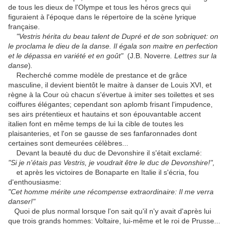
de tous les dieux de l'Olympe et tous les héros grecs qui
figuraient à l'époque dans le répertoire de la scène lyrique
française.
"Vestris hérita du beau talent de Dupré et de son sobriquet: on
le proclama le dieu de la danse. Il égala son maitre en perfection
et le dépassa en variété et en goût"
(J.B. Noverre
. Lettres sur la
danse
)
.
Recherché comme modèle de prestance et de grâce
masculine, il devient bientôt le maitre à danser de Louis XVI, et
règne à la Cour où chacun s'évertue à imiter ses toilettes et ses
coiffures élégantes; cependant son aplomb frisant l'impudence,
ses airs prétentieux et hautains et son épouvantable accent
italien font en même temps de lui la cible de toutes les
plaisanteries, et l'on se gausse de ses fanfaronnades dont
certaines sont demeurées célèbres...
Devant la beauté du duc de Devonshire il s'était exclamé:
"Si je n'étais pas Vestris, je voudrait être le duc de Devonshire!",
et après les victoires de Bonaparte en Italie il s'écria, fou
d'enthousiasme:
"Cet homme mérite une récompense extraordinaire: Il me verra
danser!"
Quoi de plus normal lorsque l'on sait qu'il n'y avait d'après lui
que trois grands hommes: Voltaire, lui-même et le roi de Prusse...