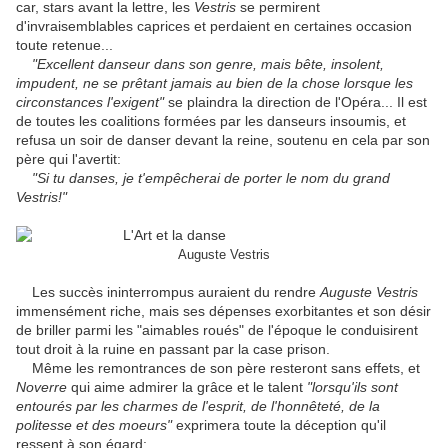
car, stars avant la lettre, les
Vestris
se permirent
d'invraisemblables caprices et perdaient en certaines occasion
toute retenue...
"Excellent danseur dans son genre, mais bête, insolent,
impudent, ne se prêtant jamais au bien de la chose lorsque les
circonstances l'exigent"
se plaindra la direction de l'Opéra... Il est
de toutes les coalitions formées par les danseurs insoumis, et
refusa un soir de danser devant la reine, soutenu en cela par son
père qui l'avertit:
"Si tu danses, je t'empêcherai de porter le nom du grand
Vestris!"
Auguste Vestris
Les succès ininterrompus auraient du rendre
Auguste Vestris
immensément riche, mais ses dépenses exorbitantes et son désir
de briller parmi les "aimables roués" de l'époque le conduisirent
tout droit à la ruine en passant par la case prison.
Même les remontrances de son père resteront sans effets, et
Noverre
qui aime admirer la grâce et le talent
"lorsqu'ils sont
entourés par les charmes de l'esprit, de l'honnêteté, de la
politesse et des moeurs"
exprimera toute la déception qu'il
ressent à son égard: