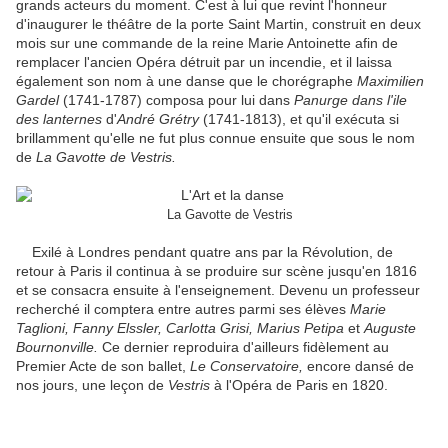
grands acteurs du moment. C'est à lui que revint l'honneur
d'inaugurer le théâtre de la porte Saint Martin, construit en deux
mois sur une commande de la reine Marie Antoinette afin de
remplacer l'ancien Opéra détruit par un incendie, et il laissa
également son nom à une danse que le chorégraphe
Maximilien
Gardel
(1741-1787) composa pour lui dans
Panurge dans l'ile
des lanternes
d'
André Grétry
(1741-1813), et qu'il exécuta si
brillamment qu'elle ne fut plus connue ensuite que sous le nom
de
La Gavotte de Vestris.
La Gavotte de Vestris
Exilé à Londres pendant quatre ans par la Révolution, de
retour à Paris il continua à se produire sur scène jusqu'en 1816
et se consacra ensuite à l'enseignement. Devenu un professeur
recherché il comptera entre autres parmi ses élèves
Marie
Taglioni, Fanny Elssler, Carlotta Grisi, Marius Petipa
et
Auguste
Bournonville.
Ce dernier reproduira d'ailleurs fidèlement au
Premier Acte de son ballet,
Le Conservatoire,
encore dansé de
nos jours, une leçon de
Vestris
à l'Opéra de Paris en 1820.