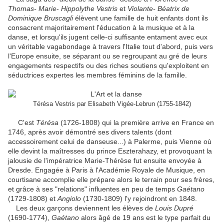
Thomas- Marie
-
Hippolythe Vestris
et
Violante- Béatrix de
Dominique Bruscagli
élèvent une famille de huit enfants dont ils
consacrent majoritairement l'éducation à la musique et à la
danse, et lorsqu'ils jugent celle-ci suffisante entament avec eux
un véritable vagabondage à travers l'Italie tout d'abord, puis vers
l'Europe ensuite, se séparant ou se regroupant au gré de leurs
engagements respectifs ou des riches soutiens qu'exploitent en
séductrices expertes les membres féminins de la famille.
Térésa Vestris par Elisabeth Vigée-Lebrun (1755-1842)
C'est
Térésa
(1726-1808) qui la première arrive en France en
1746, après avoir démontré ses divers talents (dont
accessoirement celui de danseuse...) à Palerme, puis Vienne où
elle devint la maîtresses du prince Eszterahazy, et provoquant la
jalousie de l'impératrice Marie-Thérèse fut ensuite envoyée à
Dresde. Engagée à Paris à l'Académie Royale de Musique, en
courtisane accomplie elle prépare alors le terrain pour ses frères,
et grâce à ses "relations" influentes en peu de temps
Gaétano
(1729-1808) et
Angiolo
(1730-1809) l'y rejoindront en 1848.
Les deux garçons deviennent les élèves de
Louis Dupré
(1690-1774),
Gaétano
alors âgé de 19 ans est le type parfait du