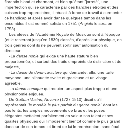
florentin blond et charmant, et bien qu'étant "jarreté", une
imperfection qui se caractérise par des hanches étroites et des
cuisses trop rapprochées, il réussit à force de travail à surmonter
ce handicap et après avoir dansé quelques temps dans les
ensembles il est nommé soliste en 1751 (
Angiolo
le sera en
1753).
Les élèves de l'Académie Royale de Musique sont à l'époque
(et le resteront jusqu'en 1830) classés, d'après leur physique, en
trois genres dont ils ne peuvent sortir sauf autorisation du
directeur:
-La
danse noble
qui exige une haute stature bien
proportionnée, et surtout des traits empreints de distinction et de
majesté,
-La
danse de demi-caractère
qui demande, elle, une taille
moyenne, une silhouette svelte et gracieuse et un visage
agréable,
-La
danse comique
qui requiert un aspect plus trappu et une
physionomie enjouée.
De
Gaëtan Vestris, Noverre
(1727-1810) disait qu'il
représentait
"le modèle le plus parfait du genre noble"
dont les
pas lents, les amples mouvements de bras et les poses
élégantes mettaient parfaitement en valeur son talent et ses
qualités physiques qui l'imposèrent bientôt comme le plus grand
danseur de son temps, et firent de lui le représentant sans égal