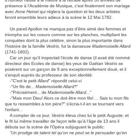
d'humeur hésite à le mettre à la retraite après 30 années de
présence à l'Académie de Musique, c'est finalement son mariage
avec
Anne Heinel
qui réglera la question et les deux artistes
feront ensemble leurs adieux à la scène le 12 Mai 1782.
Un pareil Apollon ne manqua pas d'être aimé des femmes et
triompha sur les coeurs comme sur les planches, multipliant les
conquètes dont la plus célèbre, sinon la plus importante dans
l'histoire de la famille
Vestris,
fut la danseuse
Mademoiselle Allard
(1741-1802).
Car un jour qu'il inspectait l'école de danse (il avait été nommé
directeur des Ecoles de danse) les yeux de
Gaëtan Vestris
se
posèrent sur un garçon de 9 ans exceptionnellement doué, et il
s'enquit auprès du professeur de son identité:
-"C'est le petit
Allard
" répondit celui-ci
-"Un fils de...
Mademoiselle Allard
?"
-"Précisément... de
Mademoiselle Allard
..."
-"Mais mon Dieu! Alors ce doit être mon fils!.... Sais tu mon fils
que tu ressembles à ton père?" s'écria-t-il en se tournant vers
l'enfant...
A compter de ce jour,
Vestris
éleva chez lui le petit
Auguste
, et
le fit lui même travailler de façon telle qu'à l'âge de 13 ans il
débuta sur la scène de l'Opéra subjuguant le public:
"Un prodige de talent tel qu'on ne peut se le persuader qu'en