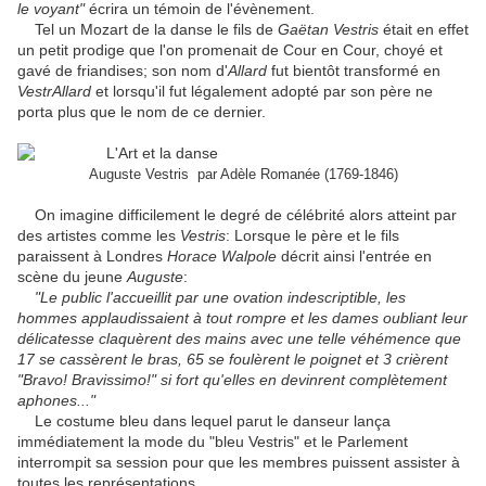
le voyant"
écrira un témoin de l'évènement.
Tel un Mozart de la danse le fils de
Gaëtan Vestris
était en effet
un petit prodige que l'on promenait de Cour en Cour, choyé et
gavé de friandises; son nom d'
Allard
fut bientôt transformé en
VestrAllard
et lorsqu'il fut légalement adopté par son père ne
porta plus que le nom de ce dernier.
Auguste Vestris par Adèle Romanée (1769-1846)
On imagine difficilement le degré de célébrité alors atteint par
des artistes comme les
Vestris
: Lorsque le père et le fils
paraissent à Londres
Horace Walpole
décrit ainsi l'entrée en
scène du jeune
Auguste
:
"Le public l'accueillit par une ovation indescriptible, les
hommes applaudissaient à tout rompre et les dames oubliant leur
délicatesse claquèrent des mains avec une telle véhémence que
17 se cassèrent le bras, 65 se foulèrent le poignet et 3 crièrent
"Bravo! Bravissimo!" si fort qu'elles en devinrent complètement
aphones..."
Le costume bleu dans lequel parut le danseur lança
immédiatement la mode du "bleu Vestris" et le Parlement
interrompit sa session pour que les membres puissent assister à
toutes les représentations...