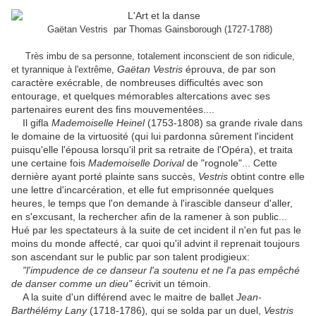
Gaëtan Vestris par Thomas Gainsborough (1727-1788)
Très imbu de sa personne, totalement inconscient de son ridicule,
Gaëtan Vestris
éprouva, de par son
et tyrannique à l'extrême,
caractère exécrable, de nombreuses difficultés avec son
entourage, et quelques mémorables altercations avec ses
partenaires eurent des fins mouvementées....
Il gifla
Mademoiselle Heinel
(1753-1808) sa grande rivale dans
le domaine de la virtuosité (qui lui pardonna sûrement l'incident
puisqu'elle l'épousa lorsqu'il prit sa retraite de l'Opéra), et traita
une certaine fois
Mademoiselle Dorival
de "rognole"... Cette
dernière ayant porté plainte sans succès,
Vestris
obtint contre elle
une lettre d'incarcération, et elle fut emprisonnée quelques
heures, le temps que l'on demande à l'irascible danseur d'aller,
en s'excusant, la rechercher afin de la ramener à son public...
Hué par les spectateurs à la suite de cet incident il n'en fut pas le
moins du monde affecté, car quoi qu'il advint il reprenait toujours
son ascendant sur le public par son talent prodigieux:
"l'impudence de ce danseur l'a soutenu et ne l'a pas empêché
de danser comme un dieu"
écrivit un témoin.
A la suite d'un différend avec le maitre de ballet
Jean-
Barthélémy Lany
(1718-1786)
,
qui se solda par un duel,
Vestris