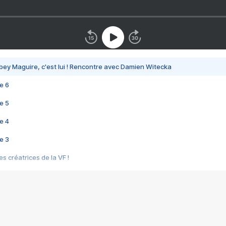
bey Maguire, c'est lui ! Rencontre avec Damien Witecka
e 6
e 5
e 4
e 3
s créatrices de la VF !
e 2
e 1
e Mektoub My Love arrive enfin ! Rencontre avec Shaïn Boumedine et Sal