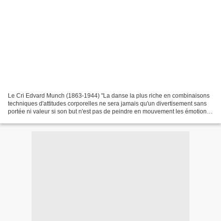
Le Cri Edvard Munch (1863-1944) "La danse la plus riche en combinaisons
techniques d'attitudes corporelles ne sera jamais qu'un divertisement sans
portée ni valeur si son but n'est pas de peindre en mouvement les émotions
humaines". Jean-Georges Noverre...