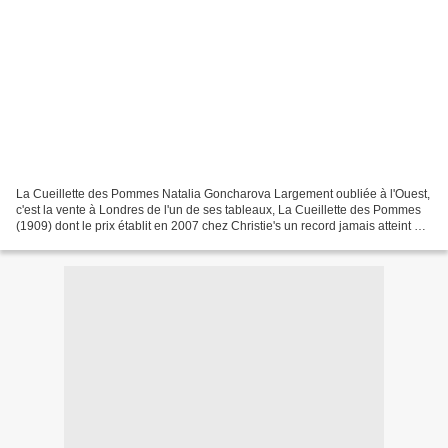
La Cueillette des Pommes Natalia Goncharova Largement oubliée à l'Ouest,
c'est la vente à Londres de l'un de ses tableaux, La Cueillette des Pommes
(1909) dont le prix établit en 2007 chez Christie's un record jamais atteint par
une femme peintre, qui...