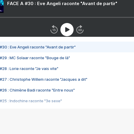
FACE A #30 : Eve Angeli raconte "Avant de partir"
#30 : Eve Angeli raconte "Avant de partir"
#29 : MC Solaar raconte "Bouge de là"
28 : Lorie raconte "Je vais vite"
#27 : Christophe Willem raconte "Jacques a dit"
#26 : Chimène Badi raconte "Entre nous"
#25 : Indochine raconte "3e sexe"
#24 : Zaho raconte "C'est chelou"
#23 : Patrick Bruel raconte "Au café des délices"
#22 : Kyo raconte "Le chemin"