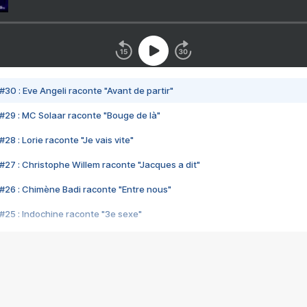
#30 : Eve Angeli raconte "Avant de partir"
#29 : MC Solaar raconte "Bouge de là"
28 : Lorie raconte "Je vais vite"
#27 : Christophe Willem raconte "Jacques a dit"
#26 : Chimène Badi raconte "Entre nous"
#25 : Indochine raconte "3e sexe"
#24 : Zaho raconte "C'est chelou"
#23 : Patrick Bruel raconte "Au café des délices"
#22 : Kyo raconte "Le chemin"