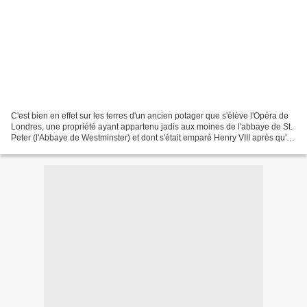
C'est bien en effet sur les terres d'un ancien potager que s'élève l'Opéra de
Londres, une propriété ayant appartenu jadis aux moines de l'abbaye de St.
Peter (l'Abbaye de Westminster) et dont s'était emparé Henry VIII après qu'il
se fut proclamé chef...