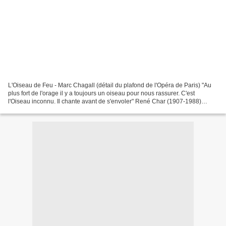
L'Oiseau de Feu - Marc Chagall (détail du plafond de l'Opéra de Paris) "Au
plus fort de l'orage il y a toujours un oiseau pour nous rassurer. C'est
l'Oiseau inconnu. Il chante avant de s'envoler" René Char (1907-1988)
Après l'immense succès remporté à...