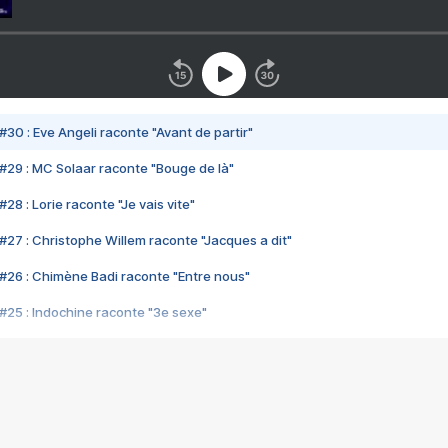
#30 : Eve Angeli raconte "Avant de partir"
#29 : MC Solaar raconte "Bouge de là"
28 : Lorie raconte "Je vais vite"
#27 : Christophe Willem raconte "Jacques a dit"
#26 : Chimène Badi raconte "Entre nous"
#25 : Indochine raconte "3e sexe"
#24 : Zaho raconte "C'est chelou"
#23 : Patrick Bruel raconte "Au café des délices"
#22 : Kyo raconte "Le chemin"