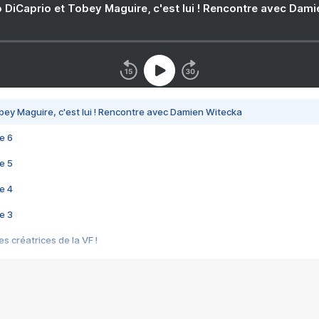
 DiCaprio et Tobey Maguire, c'est lui ! Rencontre avec Dam
bey Maguire, c'est lui ! Rencontre avec Damien Witecka
e 6
e 5
e 4
e 3
s créatrices de la VF !
e 2
e 1
e Mektoub My Love arrive enfin ! Rencontre avec Shaïn Boumedine et Sal