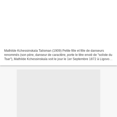
Mathilde Kchessinskaïa Talisman (1909) Petite fille et fille de danseurs
renommés (son père, danseur de caractère, porte le titre envié de "soliste du
Tsar"), Mathilde Kchessinskaïa voit le jour le 1er Septembre 1872 à Ligovo,
un faubourg de St. Petersbourg,...