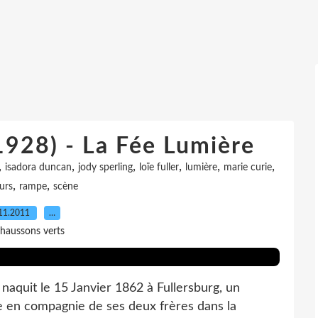
1928) - La Fée Lumière
,
,
,
,
,
,
isadora duncan
jody sperling
loïe fuller
lumière
marie curie
,
,
urs
rampe
scène
11.2011
…
haussons verts
 naquit le 15 Janvier 1862 à Fullersburg, un
e en compagnie de ses deux frères dans la