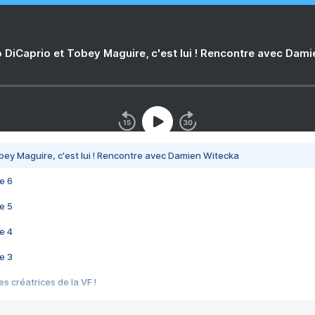
 DiCaprio et Tobey Maguire, c'est lui ! Rencontre avec Dam
bey Maguire, c'est lui ! Rencontre avec Damien Witecka
e 6
e 5
e 4
e 3
s créatrices de la VF !
e 2