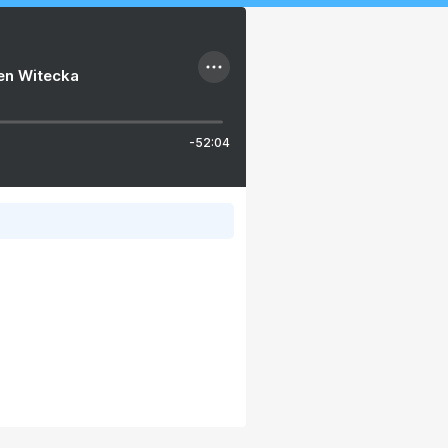
ien Witecka
-52:04