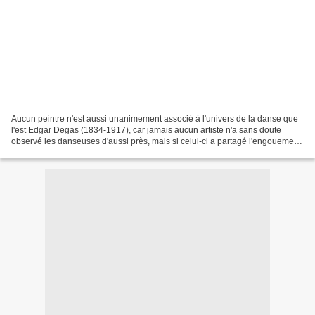
Aucun peintre n'est aussi unanimement associé à l'univers de la danse que
l'est Edgar Degas (1834-1917), car jamais aucun artiste n'a sans doute
observé les danseuses d'aussi près, mais si celui-ci a partagé l'engouement
des balletomanes sous le Second...