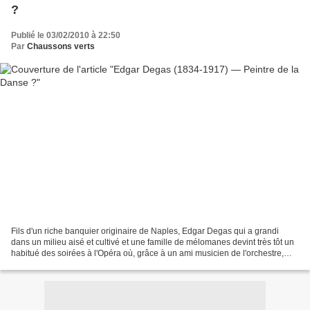
?
Publié le 03/02/2010 à 22:50
Par
Chaussons verts
Fils d'un riche banquier originaire de Naples, Edgar Degas qui a grandi
dans un milieu aisé et cultivé et une famille de mélomanes devint très tôt un
habitué des soirées à l'Opéra où, grâce à un ami musicien de l'orchestre,
Désiré Deham, il réussit à...