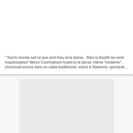
" Tout le monde sait ce que sont l'eau et la danse... Mais la fluidité les rend
insaisissables" Merce Cunningham Avant lui la danse, même "moderne",
s'inscrivait encore dans un cadre traditionnel, scène à l'italienne, spectacle
narratif, décors et costumes...