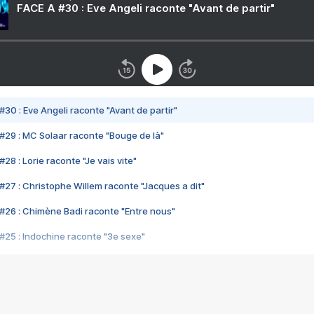
FACE A #30 : Eve Angeli raconte "Avant de partir"
#30 : Eve Angeli raconte "Avant de partir"
#29 : MC Solaar raconte "Bouge de là"
28 : Lorie raconte "Je vais vite"
#27 : Christophe Willem raconte "Jacques a dit"
#26 : Chimène Badi raconte "Entre nous"
#25 : Indochine raconte "3e sexe"
#24 : Zaho raconte "C'est chelou"
#23 : Patrick Bruel raconte "Au café des délices"
#22 : Kyo raconte "Le chemin"