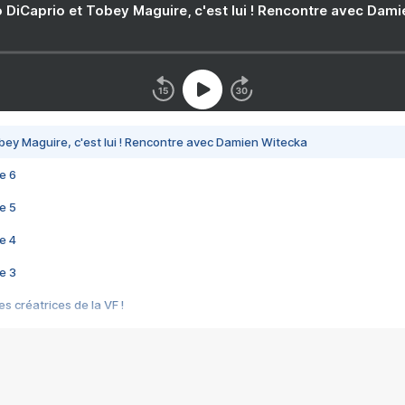
 DiCaprio et Tobey Maguire, c'est lui ! Rencontre avec Dam
bey Maguire, c'est lui ! Rencontre avec Damien Witecka
e 6
e 5
e 4
e 3
s créatrices de la VF !
e 2
e 1
e Mektoub My Love arrive enfin ! Rencontre avec Shaïn Boumedine et Sal