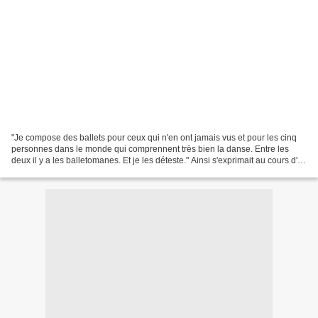
"Je compose des ballets pour ceux qui n'en ont jamais vus et pour les cinq
personnes dans le monde qui comprennent très bien la danse. Entre les
deux il y a les balletomanes. Et je les déteste." Ainsi s'exprimait au cours d'
une interview le chorégraphe...