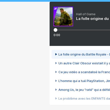
Hall of Game
La folle origine du
0:00
La folle origine du Battle Royale -
Un autre Clair Obscur existait il y
Ce jeu vidéo a scandalisé la Franc
L’homme qui a tué PlayStation, J
Among Us, le jeu “raté” qui a défié
Le problème avec les ENFANTS dan
Et si GTA n'était pas le jeu le pl