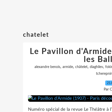
chatelet
Le Pavillon d'Armide
les Bal
,
,
,
,
alexandre benois
armide
châtelet
diaghilev
foki
tcherepni
21.
Par C
Numéro spécial de la revue Le Théâtre à l'