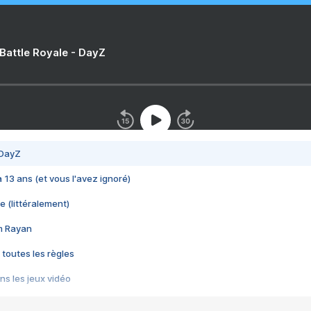
 Battle Royale - DayZ
 DayZ
 a 13 ans (et vous l'avez ignoré)
e (littéralement)
im Rayan
 toutes les règles
s les jeux vidéo
us choquant de Rockstar ? - Le scandale BULLY