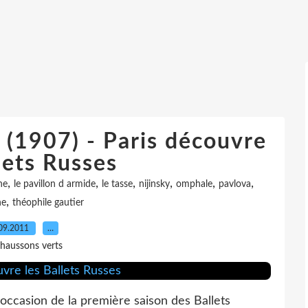
 (1907) - Paris découvre
lets Russes
,
,
,
,
,
,
ne
le pavillon d armide
le tasse
nijinsky
omphale
pavlova
,
ne
théophile gautier
09.2011
…
haussons verts
occasion de la première saison des Ballets