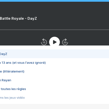
 Battle Royale - DayZ
 DayZ
 a 13 ans (et vous l'avez ignoré)
e (littéralement)
im Rayan
 toutes les règles
s les jeux vidéo
us choquant de Rockstar ? - Le scandale BULLY