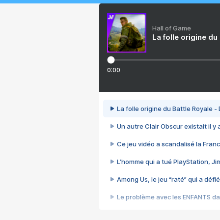
Hall of Game
La folle origine du
0:00
La folle origine du Battle Royale -
Un autre Clair Obscur existait il y
Ce jeu vidéo a scandalisé la Franc
L’homme qui a tué PlayStation, J
Among Us, le jeu “raté” qui a défié
Le problème avec les ENFANTS dan
Et si GTA n'était pas le jeu le pl