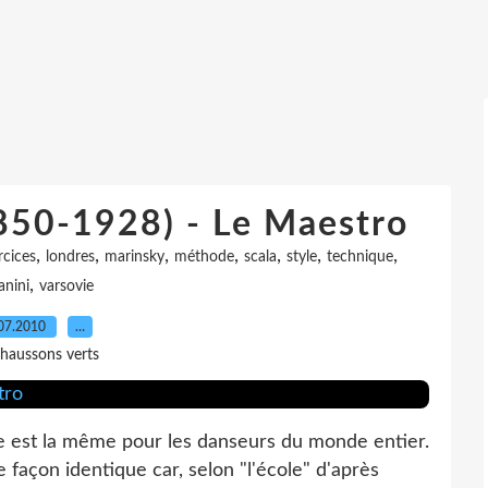
1850-1928) - Le Maestro
,
,
,
,
,
,
,
rcices
londres
marinsky
méthode
scala
style
technique
,
anini
varsovie
07.2010
…
haussons verts
ue est la même pour les danseurs du monde entier.
 façon identique car, selon "l'école" d'après