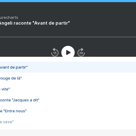
Purecharts
ngeli raconte "Avant de partir"
vant de partir"
Bouge de là"
 vite"
conte "Jacques a dit"
e "Entre nous"
3e sexe"
 chelou"