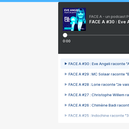
FACE A - un podcast 
FACE A #30 : Eve A
0:00
FACE A #30 : Eve Angeli raconte "A
FACE A #29 : MC Solaar raconte "
FACE A #28 : Lorie raconte "Je vais
FACE A #27 : Christophe Willem ra
FACE A #26 : Chimène Badi racont
FACE A #25 : Indochine raconte "
FACE A #24 : Zaho raconte "C'est