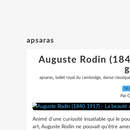
apsaras
Auguste Rodin (184
g
,
,
apsaras
ballet royal du cambodge
danse classiqu
06.
Par C
Animé d'une curiosité insatiable qui le pous
art, Auguste Rodin ne pouvait qu'être amen