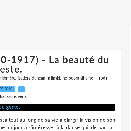
0-1917) - La beauté du
este.
,
,
,
,
e khmère
isadora duncan
nijinski
norodom sihamoni
rodin
05.2010
…
haussons verts
sa tout au long de sa vie à élargir la vision de son
é un jour à s'intéresser à la danse qui, de par sa