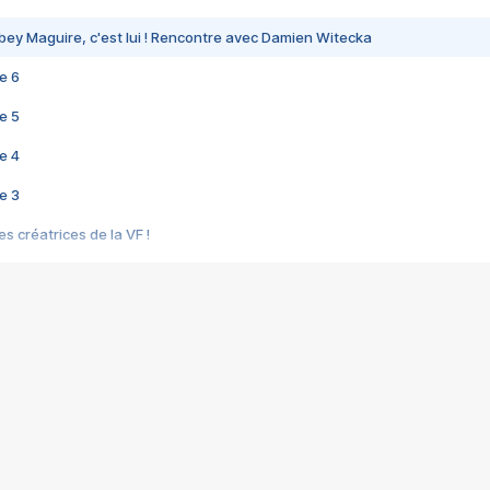
bey Maguire, c'est lui ! Rencontre avec Damien Witecka
e 6
e 5
e 4
e 3
s créatrices de la VF !
e 2
e 1
e Mektoub My Love arrive enfin ! Rencontre avec Shaïn Boumedine et Sal
i : après Toni en famille
elle réalise le bouleversant Dites lui que je l'aime
ais ! Rencontre autour de Vie privée de Rebecca Zlotowski