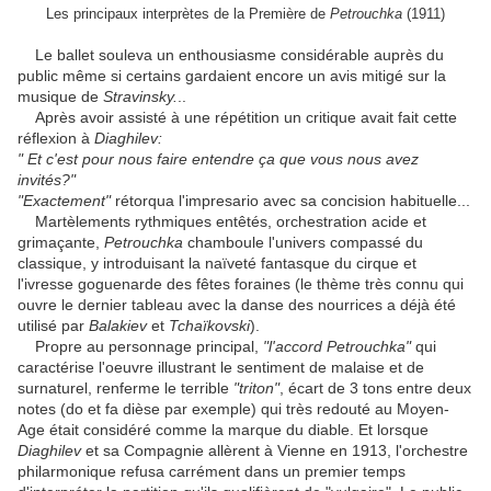
Les principaux interprètes de la Première de
Petrouchka
(1911)
Le ballet souleva un enthousiasme considérable auprès du
public même si certains gardaient encore un avis mitigé sur la
musique de
Stravinsky.
..
Après avoir assisté à une répétition un critique avait fait cette
réflexion à
Diaghilev:
" Et c'est pour nous faire entendre ça que vous nous avez
invités?"
"Exactement"
rétorqua l'impresario avec sa concision habituelle...
Martèlements rythmiques entêtés, orchestration acide et
grimaçante,
Petrouchka
chamboule l'univers compassé du
classique, y introduisant la naïveté fantasque du cirque et
l'ivresse goguenarde des fêtes foraines (le thème très connu qui
ouvre le dernier tableau avec la danse des nourrices a déjà été
utilisé par
Balakiev
et
Tchaïkovski
).
Propre au personnage principal,
"l'accord Petrouchka"
qui
caractérise l'oeuvre illustrant le sentiment de malaise et de
surnaturel, renferme le terrible
"triton"
, écart de 3 tons entre deux
notes (do et fa dièse par exemple) qui très redouté au Moyen-
Age était considéré comme la marque du diable. Et lorsque
Diaghilev
et sa Compagnie allèrent à Vienne en 1913, l'orchestre
philarmonique refusa carrément dans un premier temps