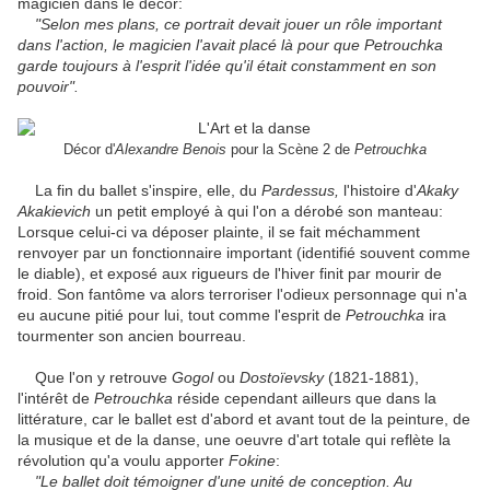
magicien dans le décor:
"Selon mes plans, ce portrait devait jouer un rôle important
dans l'action, le magicien l'avait placé là pour que Petrouchka
garde toujours à l'esprit l'idée qu'il était constamment en son
pouvoir".
Décor d'
Alexandre Benois
pour la Scène 2 de
Petrouchka
La fin du ballet s'inspire, elle, du
Pardessus,
l'histoire d'
Akaky
Akakievich
un petit employé à qui l'on a dérobé son manteau:
Lorsque celui-ci va déposer plainte, il se fait méchamment
renvoyer par un fonctionnaire important (identifié souvent comme
le diable), et exposé aux rigueurs de l'hiver finit par mourir de
froid. Son fantôme va alors terroriser l'odieux personnage qui n'a
eu aucune pitié pour lui, tout comme l'esprit de
Petrouchka
ira
tourmenter son ancien bourreau.
Que l'on y retrouve
Gogol
ou
Dostoïevsky
(1821-1881),
l'intérêt de
Petrouchka
réside cependant ailleurs que dans la
littérature, car le ballet est d'abord et avant tout de la peinture, de
la musique et de la danse, une oeuvre d'art totale qui reflète la
révolution qu'a voulu apporter
Fokine
:
"Le ballet doit témoigner d'une unité de conception. Au