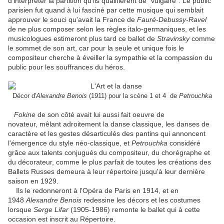
d'interpréter la partition qu'ils qualifièrent de "vulgaire". Le public
parisien fut quand à lui fasciné par cette musique qui semblait
approuver le souci qu'avait la France de
Fauré-Debussy-Ravel
de ne plus composer selon les règles italo-germaniques, et les
musicologues estimeront plus tard ce ballet de
Stravinsky
comme
le sommet de son art, car pour la seule et unique fois le
compositeur cherche à éveiller la sympathie et la compassion du
public pour les souffrances du héros.
Décor d'
Alexandre Benois
(1911) pour la scène 1 et 4 de
Petrouchka
Fokine
de son côté avait lui aussi fait oeuvre de
novateur, mêlant adroitement la danse classique, les danses de
caractère et les gestes désarticulés des pantins qui annoncent
l'émergence du style néo-classique, et
Petrouchka
considéré
grâce aux talents conjugués du compositeur, du chorégraphe et
du décorateur, comme le plus parfait de toutes les créations des
Ballets Russes demeura à leur répertoire jusqu'à leur dernière
saison en 1929.
Ils le redonneront à l'Opéra de Paris en 1914, et en
1948
Alexandre Benois
redessine les décors et les costumes
lorsque
Serge Lifar
(1905
-
1986) remonte le ballet qui à cette
occasion est inscrit au Répertoire.