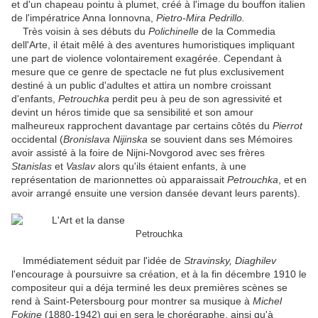
et d'un chapeau pointu à plumet, créé à l'image du bouffon italien
de l'impératrice Anna Ionnovna,
Pietro-Mira Pedrillo.
Très voisin à ses débuts du
Polichinelle
de la Commedia
dell'Arte, il était mêlé à des aventures humoristiques impliquant
une part de violence volontairement exagérée. Cependant à
mesure que ce genre de spectacle ne fut plus exclusivement
destiné à un public d'adultes et attira un nombre croissant
d'enfants,
Petrouchka
perdit peu à peu de son agressivité et
devint un héros timide que sa sensibilité et son amour
malheureux rapprochent davantage par certains côtés du
Pierrot
occidental (
Bronislava Nijinska
se souvient dans ses Mémoires
avoir assisté à la foire de Nijni-Novgorod avec ses frères
Stanislas
et
Vaslav
alors qu'ils étaient enfants, à une
représentation de marionnettes où apparaissait
Petrouchka
, et en
avoir arrangé ensuite une version dansée devant leurs parents).
Petrouchka
Immédiatement séduit par l'idée de
Stravinsky, Diaghilev
l'encourage à poursuivre sa création, et à la fin décembre 1910 le
compositeur qui a déja terminé les deux premières scènes se
rend à Saint-Petersbourg pour montrer sa musique à
Michel
Fokine
(1880-1942) qui en sera le chorégraphe, ainsi qu'à