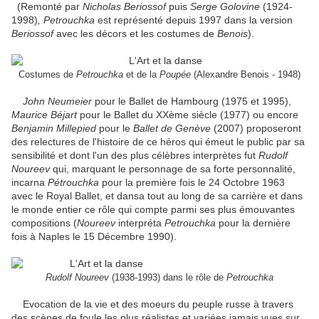
(Remonté par
Nicholas Beriossof
puis
Serge
Golovine
(1924-
1998)
, Petrouchka
est représenté depuis 1997 dans la version
Beriossof
avec les décors et les costumes de
Benois
).
Costumes de
Petrouchka
et de la
Poupée
(Alexandre Benois - 1948)
John Neumeier
pour le Ballet de Hambourg (1975 et 1995),
Maurice
Béjart
pour le Ballet du XXème siècle (1977) ou encore
Benjamin Millepied
pour le
Ballet de Genève
(2007) proposeront
des relectures de l'histoire de ce héros qui émeut le public par sa
sensibilité et dont l'un des plus célèbres interprètes fut
Rudolf
Noureev
qui, marquant le personnage de sa forte personnalité,
incarna
Pétrouchka
pour la première fois le 24 Octobre 1963
avec le Royal Ballet, et dansa tout au long de sa carrière et dans
le monde entier ce rôle qui compte parmi ses plus émouvantes
compositions (
Noureev
interpréta
Petrouchka
pour la dernière
fois à Naples le 15 Décembre 1990).
Rudolf Noureev
(1938-1993) dans le rôle de
Petrouchka
Evocation de la vie et des moeurs du peuple russe à travers
des scènes de foule les plus réalistes et variées jamais vues sur