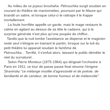
Au milieu de ce joyeux brouhaha
Pétrouchka
surgit soudain en
courant du théâtre de marionnettes, poursuivi par le
Maure
qui
brandit un sabre, et lorsque celui-ci le rattrape il le frappe
mortellement.
La foule horrifiée appelle un garde, mais le mage restaure le
calme en agitant au dessus de sa tête le cadavre, qui à la
surprise générale n'est plus qu'une poupée de chiffon...
Tandis que la nuit tombe l'assistance se disperse et le magicien
resté seul s'éloigne en trainant le pantin, lorsque sur le toit du
petit théâtre lui apparait soudain le fantôme de
Petrouchka
... Terrifié, il s'enfuit alors, laissant le public démêler le
réel du surnaturel...
Selon
Pierre Monteux
(1875-1964) qui dirigeait l'orchestre à
Paris en 1911, ce tour de passe passe final résume l'énigme
Stravinsky
"ce mélange insolite
d'agressivité et de poésie, de
familiarité et de candeur, de bonne humeur et de mélancolie".