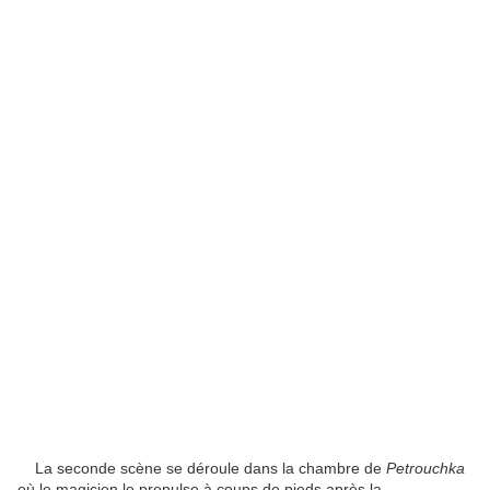
La seconde scène se déroule dans la chambre de
Petrouchka
où le magicien le propulse à coups de pieds après la