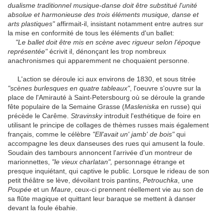
dualisme traditionnel musique-danse doit être substitué l'unité
absolue et harmonieuse des trois éléments musique, danse et
arts plastiques"
affirmait-il, insistant notamment entre autres sur
la mise en conformité de tous les éléments d'un ballet:
"Le ballet doit être mis en scène avec rigueur selon l'époque
représentée"
écrivit il, dénonçant les trop nombreux
anachronismes qui apparemment ne choquaient personne.
L'action se déroule ici aux environs de 1830, et sous titrée
"scènes
burlesques en quatre tableaux"
, l'oeuvre s'ouvre sur la
place de l'Amirauté à Saint-Petersbourg où se déroule la grande
fête populaire de la Semaine Grasse (
Masleniska
en russe) qui
précède le Carême.
Stravinsky
introduit l'esthétique de foire en
utilisant le principe de collages de thèmes russes mais également
français, comme le célèbre
"Ell'avait un' jamb' de bois"
qui
accompagne les deux danseuses des rues qui amusent la foule.
Soudain des tambours annoncent l'arrivée d'un montreur de
marionnettes,
"le vieux charlatan",
personnage étrange et
presque inquiétant, qui captive le public. Lorsque le rideau de son
petit théâtre se lève, dévoilant trois pantins,
Petrouchka
, une
Poupée
et un
Maure
, ceux-ci prennent réellement vie au son de
sa flûte magique et quittant leur baraque se mettent à danser
devant la foule ébahie.