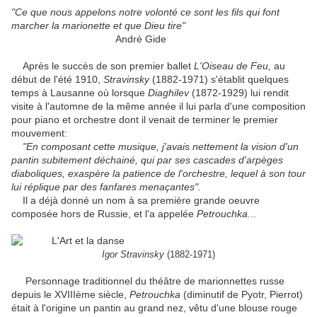
"Ce que nous appelons notre volonté ce sont les fils qui font
marcher la marionette et que Dieu tire"
André Gide
Après le succès de son premier ballet
L'Oiseau de Feu,
au
début de l'été 1910,
Stravinsky
(1882-1971) s'établit quelques
temps à Lausanne où lorsque
Diaghilev
(1872-1929) lui rendit
visite à l'automne de la même année il lui parla d'une composition
pour piano et orchestre dont il venait de terminer le premier
mouvement:
"En composant cette musique, j'avais nettement la vision d'un
pantin subitement déchainé, qui par ses cascades d'arpèges
diaboliques, exaspère la patience de l'orchestre, lequel à son tour
lui réplique par des fanfares menaçantes".
Il a déjà donné un nom à sa première grande oeuvre
composée hors de Russie, et l'a appelée
Petrouchka.
..
Igor Stravinsky
(1882-1971)
Personnage traditionnel du théâtre de marionnettes russe
depuis le XVIIIème siècle,
Petrouchka
(diminutif de Pyotr, Pierrot)
était à l'origine un pantin au grand nez, vêtu d'une blouse rouge