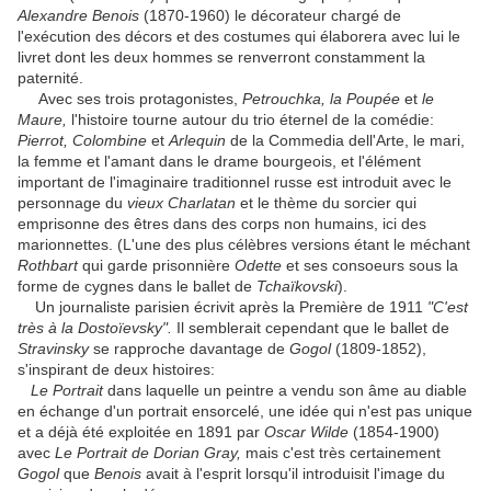
Alexandre Benois
(1870-1960) le décorateur chargé de
l'exécution des décors et des costumes qui élaborera avec lui le
livret dont les deux hommes se renverront constamment la
paternité.
Avec ses trois protagonistes,
Petrouchka, la Poupée
et
le
Maure,
l'histoire tourne autour du trio éternel de la comédie:
Pierrot, Colombine
et
Arlequin
de la Commedia dell'Arte, le mari,
la femme et l'amant dans le drame bourgeois, et l'élément
important de l'imaginaire traditionnel russe est introduit avec le
personnage du
vieux Charlatan
et le thème du sorcier qui
emprisonne des êtres dans des corps non humains, ici des
marionnettes. (L'une des plus célèbres versions étant le méchant
Rothbart
qui garde prisonnière
Odette
et ses consoeurs sous la
forme de cygnes dans le ballet de
Tchaïkovski
).
Un journaliste parisien écrivit après la Première de 1911
"C'est
très à la
Dostoïevsky".
Il semblerait cependant que le ballet de
Stravinsky
se rapproche davantage de
Gogol
(1809-1852),
s'inspirant de deux histoires:
Le Portrait
dans laquelle un peintre a vendu son âme au diable
en échange d'un portrait ensorcelé, une idée qui n'est pas unique
et a déjà été exploitée en 1891 par
Oscar Wilde
(1854-1900)
avec
Le Portrait de Dorian Gray,
mais c'est très certainement
Gogol
que
Benois
avait à l'esprit lorsqu'il introduisit l'image du