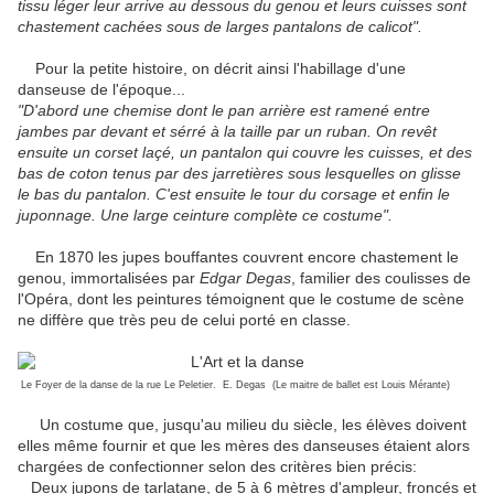
tissu léger leur arrive au dessous du genou et leurs cuisses sont
chastement cachées sous de larges pantalons de calicot".
Pour la petite histoire, on décrit ainsi l'habillage d'une
danseuse de l'époque...
"D'abord une chemise dont le pan arrière est ramené entre
jambes par devant et sérré à la taille par un ruban. On revêt
ensuite un corset laçé, un pantalon qui couvre les cuisses, et des
bas de coton tenus par des jarretières sous lesquelles on glisse
le bas du pantalon. C'est ensuite le tour du corsage et enfin le
juponnage. Une large ceinture complète ce costume".
En 1870 les jupes bouffantes couvrent encore chastement le
genou, immortalisées par
Edgar Degas
, familier des coulisses de
l'Opéra, dont les peintures témoignent que le costume de scène
ne diffère que très peu de celui porté en classe.
Le Foyer de la danse de la rue Le Peletier. E. Degas (Le maitre de ballet est Louis Mérante)
Un costume que, jusqu'au milieu du siècle, les élèves doivent
elles même fournir et que les mères des danseuses étaient alors
chargées de confectionner selon des critères bien précis:
Deux jupons de tarlatane, de 5 à 6 mètres d'ampleur, froncés et