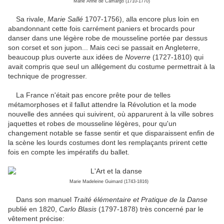
Marie Anne de Camargo (1710-1770)
Sa rivale,
Marie Sallé
1707-1756), alla encore plus loin en
abandonnant cette fois carrément paniers et brocards pour
danser dans une légère robe de mousseline portée par dessus
son corset et son jupon... Mais ceci se passait en Angleterre,
beaucoup plus ouverte aux idées de
Noverre
(1727-1810) qui
avait compris que seul un allégement du costume permettrait à la
technique de progresser.
La France n'était pas encore prête pour de telles
métamorphoses et il fallut attendre la Révolution et la mode
nouvelle des années qui suivirent, où apparurent à la ville sobres
jaquettes et robes de mousseline légères, pour qu'un
changement notable se fasse sentir et que disparaissent enfin de
la scène les lourds costumes dont les remplaçants prirent cette
fois en compte les impératifs du ballet.
Marie Madeleine Guimard (1743-1816)
Dans son manuel
Traité élémentaire et Pratique de la Danse
publié en 1820,
Carlo Blasis
(1797-1878) très concerné par le
vêtement précise: