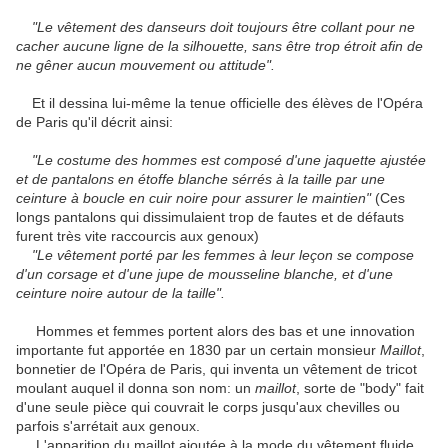
"Le vêtement des danseurs doit toujours être collant pour ne
cacher aucune ligne de la silhouette, sans être trop étroit afin de
ne gêner aucun mouvement ou attitude".
Et il dessina lui-même la tenue officielle des élèves de l'Opéra
de Paris qu'il décrit ainsi:
"Le costume des hommes est composé d'une jaquette ajustée
et de pantalons en étoffe blanche sérrés à la taille par une
ceinture à boucle en cuir noire pour assurer le maintien"
(Ces
longs pantalons qui dissimulaient trop de fautes et de défauts
furent très vite raccourcis aux genoux)
"Le vêtement porté par les femmes à leur leçon se compose
d'un corsage et d'une jupe de mousseline blanche, et d'une
ceinture noire autour de la taille".
Hommes et femmes portent alors des bas et une innovation
importante fut apportée en 1830 par un certain monsieur
Maillot
,
bonnetier de l'Opéra de Paris, qui inventa un vêtement de tricot
moulant auquel il donna son nom: un
maillot
, sorte de "body" fait
d'une seule pièce qui couvrait le corps jusqu'aux chevilles ou
parfois s'arrétait aux genoux.
L'apparition du maillot ajoutée à la mode du vêtement fluide