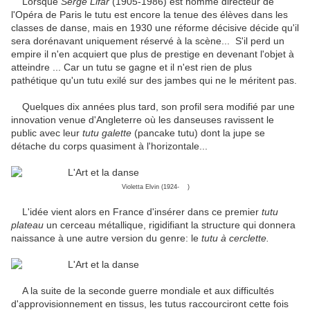
Lorsque
Serge Lifar
(1905-1986) est nommé directeur de
l'Opéra de Paris le tutu est encore la tenue des élèves dans les
classes de danse, mais en 1930 une réforme décisive décide qu'il
sera dorénavant uniquement réservé à la scène... S'il perd un
empire il n'en acquiert que plus de prestige en devenant l'objet à
atteindre ... Car un tutu se gagne et il n'est rien de plus
pathétique qu'un tutu exilé sur des jambes qui ne le méritent pas.
Quelques dix années plus tard, son profil sera modifié par une
innovation venue d'Angleterre où les danseuses ravissent le
public avec leur
tutu galette
(pancake tutu) dont la jupe se
détache du corps quasiment à l'horizontale...
Violetta Elvin (1924- )
L'idée vient alors en France d'insérer dans ce premier
tutu
plateau
un cerceau métallique, rigidifiant la structure qui donnera
naissance à une autre version du genre: le
tutu à cerclette.
A la suite de la seconde guerre mondiale et aux difficultés
d'approvisionnement en tissus, les tutus raccourciront cette fois