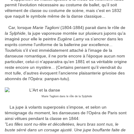
permit l'évolution nécessaire au costume de ballet, qu'il soit
vêtement de classe ou costume de scène, mais c'est en 1832
que naquit le symbole même de la danse classique...
Car, lorsque
Marie Taglioni
(1804-1884) parait dans le rôle de
la Sylphide
, la jupe vaporeuse montée sur plusieurs jupons qu'a
imaginé pour elle le peintre
Eugène Lamy
va s'ancrer dans les
esprits comme l'uniforme de la ballerine par excellence...
Toutefois s'il s'est immédiatement attaché à l'image de la
danseuse romantique, il ne porte encore à l'époque aucun nom
particulier, celui-ci n'apparaitra qu'en 1881 et sa véritable origine
reste encore un mystère... (Certains pensent qu'il viendrait du
mot tulle, d'autres évoquent l'ancienne plaisanterie grivoise des
abonnés de l'Opéra: panpan-tutu).
Marie Taglioni dans le rôle de la Sylphide
La jupe à volants superposés s'impose, et selon un
témoignage du moment, les danseuses de l'Opéra de Paris sont
ainsi vêtues pendant la classe en 1844:
"Les filles sont nu-tête et décolletées, leurs bras sont nus, le
buste sérré dans un corsage ajusté. Une jupe bouffante faite de