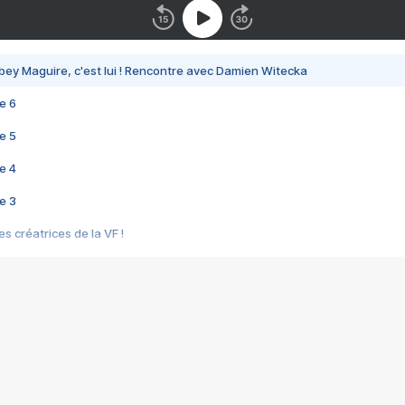
bey Maguire, c'est lui ! Rencontre avec Damien Witecka
e 6
e 5
e 4
e 3
s créatrices de la VF !
e 2
e 1
e Mektoub My Love arrive enfin ! Rencontre avec Shaïn Boumedine et Sal
i : après Toni en famille
elle réalise le bouleversant Dites lui que je l'aime