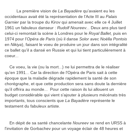
La première vision de
La Bayadère
qu'avaient eu les
occidentaux avait été la représentation de l'Acte III au
Palais
Garnier
par la troupe du
Kirov
qui amenait avec elle ce 4 Juillet
1961 un fabuleux danseur :
Rudolf Noureev.
.. Deux ans plus tard
celui-ci remontait la scène à Londres pour le
Royal Ballet,
puis en
1974 pour l'
Opéra de
Paris
(où il danse
Solor
avec
Noëlla Pontois
en
Nikiya
), faisant le voeu de produire un jour dans son intégralité
ce ballet qu'il a dansé en Russie et qui lui tient particulièrement à
coeur...
Ce voeu, la vie (ou la mort...) ne lui permettra de le réaliser
qu'en 1991... Car la direction de l'Opéra de Paris sait à cette
époque que la maladie dégrade rapidement la santé de son
chorégraphe, et que cette production sera sans doute la dernière
qu'il offrira au monde... Pour cette raison ils lui allouent un
budget considérable qui vient s'ajouter à plusieurs mécénats très
importants, tous conscients que
L
a Bayadère
représente le
testament du fabuleux artiste.
En dépit de sa santé chancelante
Noureev
se rend en URSS à
l'invitation de Gorbachev pour un voyage éclair de 48 heures et