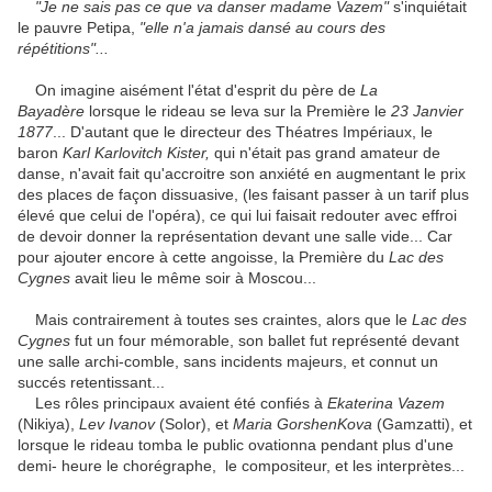
"Je ne sais pas ce que va danser madame Vazem"
s'inquiétait
le pauvre Petipa,
"elle n'a jamais dansé au cours des
répétitions"...
On imagine aisément l'état d'esprit du père de
La
Bayadère
lorsque le rideau se leva sur la Première le
23 Janvier
1877
... D'autant que le directeur des Théatres Impériaux, le
baron
Karl Karlovitch Kister,
qui n'était pas grand amateur de
danse, n'avait fait qu'accroitre son anxiété en augmentant le prix
des places de façon dissuasive, (les faisant passer à un tarif plus
élevé que celui de l'opéra), ce qui lui faisait redouter avec effroi
de devoir donner la représentation devant une salle vide... Car
pour ajouter encore à cette angoisse, la Première du
Lac des
Cygnes
avait lieu le même soir à Moscou...
Mais contrairement à toutes ses craintes, alors que le
Lac des
Cygnes
fut un four mémorable, son ballet fut représenté devant
une salle archi-comble, sans incidents majeurs, et connut un
succés retentissant...
Les rôles principaux avaient été confiés à
Ekaterina Vazem
(Nikiya),
Lev Ivanov
(Solor), et
Maria GorshenKova
(Gamzatti), et
lorsque le rideau tomba le public ovationna pendant plus d'une
demi- heure le chorégraphe, le compositeur, et les interprètes...