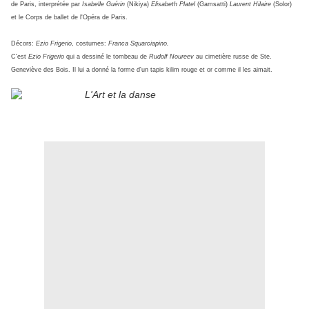
de Paris, interprétée par
Isabelle Guérin
(Nikiya)
Elisabeth Platel
(Gamsatti)
Laurent Hilaire
(Solor)
et le Corps de ballet de l'Opéra de Paris.
Décors:
Ezio Frigerio
, costumes:
Franca Squarciapino.
C'est
Ezio Frigerio
qui a dessiné le tombeau de
Rudolf Noureev
au cimetière russe de Ste.
Geneviève des Bois. Il lui a donné la forme d'un tapis kilim rouge et or comme il les aimait.