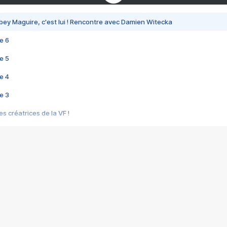
bey Maguire, c'est lui ! Rencontre avec Damien Witecka
e 6
e 5
e 4
e 3
s créatrices de la VF !
e 2
e 1
e Mektoub My Love arrive enfin ! Rencontre avec Shaïn Boumedine et Sal
i : après Toni en famille
elle réalise le bouleversant Dites lui que je l'aime
ais ! Rencontre autour de Vie privée de Rebecca Zlotowski