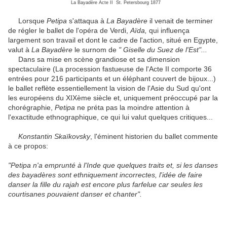
La Bayadère Acte II St. Petersbourg 1877
Lorsque
Petipa
s'attaqua à
La Bayadère
il venait de terminer
de régler le ballet de l'opéra de Verdi,
Aïda,
qui influença
largement son travail et dont le cadre de l'action, situé en Egypte,
valut à
La Bayadère
le surnom de
" Giselle du Suez de l'Est"...
Dans sa mise en scène grandiose et sa dimension
spectaculaire (La procession fastueuse de l'Acte II comporte 36
entrées pour 216 participants et un éléphant couvert de bijoux...)
le ballet reflète essentiellement la vision de l'Asie du Sud qu'ont
les européens du XIXème siècle et, uniquement préoccupé par la
chorégraphie,
Petipa
ne préta pas la moindre attention à
l'exactitude ethnographique, ce qui lui valut quelques critiques...
Konstantin Skaïkovsky
, l'éminent historien du ballet commente
à ce propos:
"Petipa n'a emprunté à l'Inde que quelques traits et, si les danses
des bayadères sont ethniquement incorrectes, l'idée de faire
danser la fille du rajah est encore plus farfelue car seules les
courtisanes pouvaient danser et chanter".