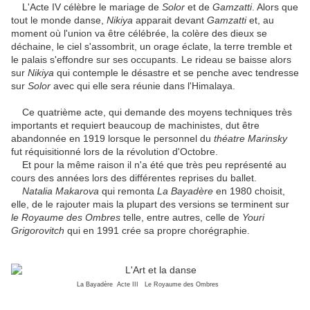
L'Acte IV célèbre le mariage de
Solor
et de
Gamzatti
. Alors que
tout le monde danse,
Nikiya
apparait devant
Gamzatti
et, au
moment où l'union va être célébrée, la colère des dieux se
déchaine, le ciel s'assombrit, un orage éclate, la terre tremble et
le palais s'effondre sur ses occupants. Le rideau se baisse alors
sur
Nikiya
qui contemple le désastre et se penche avec tendresse
sur
Solor
avec qui elle sera réunie dans l'Himalaya.
Ce quatrième acte, qui demande des moyens techniques très
importants et requiert beaucoup de machinistes, dut être
abandonnée en 1919 lorsque le personnel du
théatre
Marinsky
fut réquisitionné lors de la révolution d'Octobre.
Et pour la même raison il n'a été que très peu représenté au
cours des années lors des différentes reprises du ballet.
Natalia Makarova
qui remonta
La Bayadère
en 1980 choisit,
elle, de le rajouter mais la plupart des versions se terminent sur
le Royaume des Ombres
telle, entre autres, celle de
Youri
Grigorovitch
qui en 1991 crée sa propre chorégraphie.
La Bayadère Acte III Le Royaume des Ombres