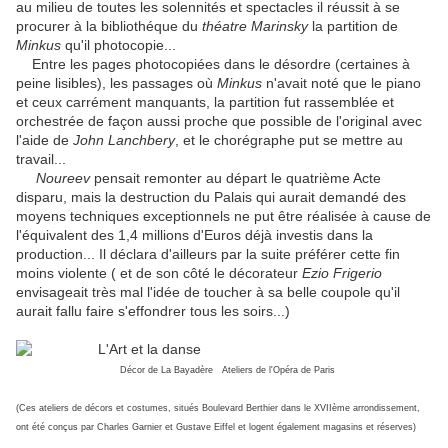
au milieu de toutes les solennités et spectacles il réussit à se
procurer à la bibliothéque du
théatre Marinsky
la partition de
Minkus
qu'il photocopie...
Entre les pages photocopiées dans le désordre (certaines à
peine lisibles), les passages où
Minkus
n'avait noté que le piano
et ceux carrément manquants, la partition fut rassemblée et
orchestrée de façon aussi proche que possible de l'original avec
l'aide de
John Lanchbery
, et le chorégraphe put se mettre au
travail...
Noureev
pensait remonter au départ le quatrième Acte
disparu, mais la destruction du Palais qui aurait demandé des
moyens techniques exceptionnels ne put être réalisée à cause de
l'équivalent des 1,4 millions d'Euros déjà investis dans la
production... Il déclara d'ailleurs par la suite préférer cette fin
moins violente ( et de son côté le décorateur
Ezio
Frigerio
envisageait très mal l'idée de toucher à sa belle coupole qu'il
aurait fallu faire s'effondrer tous les soirs...)
Décor de La Bayadère Ateliers de l'Opéra de Paris
(Ces ateliers de décors et costumes, situés Boulevard Berthier dans le XVIIème arrondissement,
ont été conçus par Charles Garnier et Gustave Eiffel et logent également magasins et réserves)