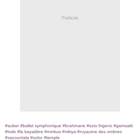
Publicité
#auber
#ballet symphonique
#brahmane
#ezio frigerio
#gamsatti
#inde
#la bayadère
#minkus
#nikiya
#royaume des ombres
#sacountala
#solor
#temple