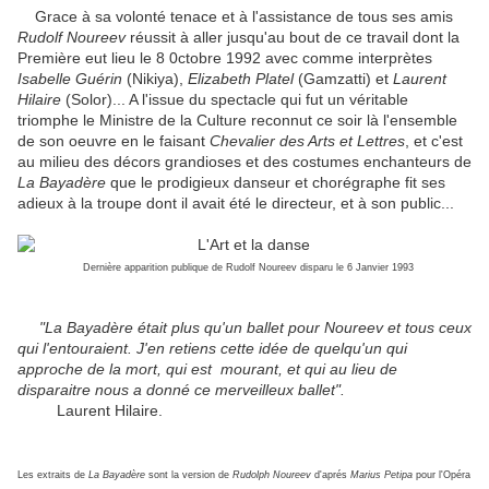
Grace à sa volonté tenace et à l'assistance de tous ses amis
Rudolf Noureev
réussit à aller jusqu'au bout de ce travail dont la
Première eut lieu le 8 0ctobre 1992 avec comme interprètes
Isabelle
Guérin
(Nikiya),
Elizabeth Platel
(Gamzatti) et
Laurent
Hilaire
(Solor)... A l'issue du spectacle qui fut un véritable
triomphe le Ministre de la Culture reconnut ce soir là l'ensemble
de son oeuvre en le faisant
Chevalier des Arts et Lettres
, et c'est
au milieu des décors grandioses et des costumes enchanteurs de
L
a Bayadère
que le prodigieux danseur et chorégraphe fit ses
adieux à la troupe dont il avait été le directeur, et à son public...
Dernière apparition publique de Rudolf Noureev disparu le 6 Janvier 1993
"La Bayadère était plus qu'un ballet pour Noureev et tous ceux
qui l'entouraient. J'en retiens cette idée de quelqu'un qui
approche de la mort, qui est mourant, et qui au lieu de
disparaitre nous a donné ce merveilleux ballet".
Laurent Hilaire.
Les extraits de
La Bayadère
sont la version de
Rudolph Noureev
d'aprés
Marius Petipa
pour l'Opéra