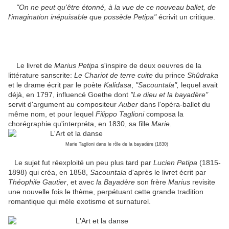
"On ne peut qu'être étonné, à la vue de ce nouveau ballet, de
l'imagination inépuisable que possède Petipa"
écrivit un critique.
Le livret de
Marius Petipa
s'inspire de deux oeuvres de la
littérature sanscrite:
Le Chariot
de terre cuite
du prince
Shûdraka
et le drame écrit par le poète
Kalidasa
,
"Sacountala",
lequel avait
déjà, en 1797, influencé Goethe dont
"Le dieu et la bayadère"
servit d'argument au compositeur
Auber
dans l'opéra-ballet du
même nom, et pour lequel
Filippo Taglioni
composa la
chorégraphie qu'interpréta, en 1830, sa fille
Marie.
Marie Taglioni dans le rôle de la bayadère (1830)
Le sujet fut réexploité un peu plus tard par
Lucien Petipa
(1815-
1898) qui créa, en 1858,
Sacountala
d'après le livret écrit par
Théophile Gautier
, et avec
la Bayadère
son frère
Marius
revisite
une nouvelle fois le thème, perpétuant cette grande tradition
romantique qui mèle exotisme et surnaturel.