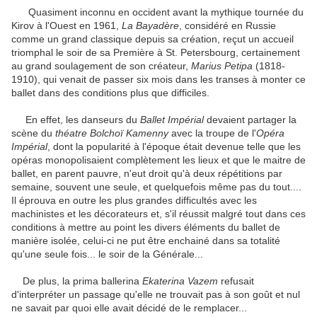
Quasiment inconnu en occident avant la mythique tournée du
Kirov à l'Ouest en 1961,
La
Bayadère
, considéré en Russie
comme un grand classique depuis sa création, reçut un accueil
triomphal le soir de sa Première à St. Petersbourg, certainement
au grand soulagement de son créateur,
Marius Petipa
(1818-
1910), qui venait de passer six mois dans les transes à monter ce
ballet dans des conditions plus que difficiles.
En effet, les danseurs du
Ballet Impérial
devaient partager la
scène du
théatre Bolchoï
Kamenny
avec la troupe de l'
Opéra
Impérial
, dont la popularité à l'époque était devenue telle que les
opéras monopolisaient complètement les lieux et que le maitre de
ballet, en parent pauvre, n'eut droit qu'à deux répétitions par
semaine, souvent une seule, et quelquefois même pas du tout....
Il éprouva en outre les plus grandes difficultés avec les
machinistes et les décorateurs et, s'il réussit malgré tout dans ces
conditions à mettre au point les divers éléments du ballet de
manière isolée, celui-ci ne put être enchainé dans sa totalité
qu'une seule fois... le soir de la Générale...
De plus, la prima ballerina
Ekaterina Vazem
refusait
d'interpréter un passage qu'elle ne trouvait pas à son goût et nul
ne savait par quoi elle avait décidé de le remplacer...