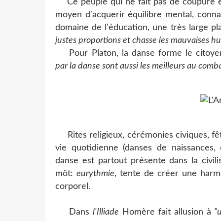
Ce peuple qui ne fait pas de coupure entr
moyen d'acquerir équilibre mental, conna
domaine de l'éducation, une très large pl
justes proportions et chasse les mauvaises hu
Pour Platon, la danse forme le citoye
par
la danse sont aussi les meilleurs au comb
Rites religieux, cérémonies civiques, fêt
vie quotidienne (danses de naissances, d
danse est partout présente dans la civil
môt:
eurythmie
, tente de créer une harm
corporel.
Dans
l'Illiade
Homère fait allusion à
"