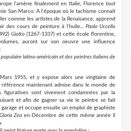
pe l'amène finalement en Italie, Florence tout
émie San Marco: A l'époque où le tachisme connait
ller comme les artistes de la Renaisance, apprend
ir des cours de peinture à l'huile...
Paolo Uccello
1492)
Giotto
(1267-1337) et cette école florentine,
 volumes, auront sur son oeuvre une influence
:
populaire latino-américain et des peintres italiens de
ars 1955, et y expose alors une vingtaine de
le référence maintenant admise dans le monde de
es figuratives sont vivement condamnées par la
uisant et afin de gagner sa vie le peintre se fait
garage et occupe ensuite un emploi de graphiste
Gloria Zea
en Décembre de cette même année il
.
l peint
Nature morte avec la mandoline :