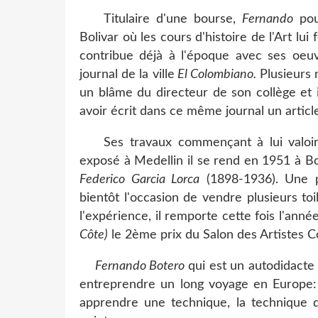
Titulaire d'une bourse,
Fernando
pour
Bolivar où les cours d'histoire de l'Art lui
contribue déjà à l'époque avec ses oeu
journal de la ville
El Colombiano.
Plusieurs n
un blâme du directeur de son collège et 
avoir écrit dans ce même journal un articl
Ses travaux commençant à lui valoir p
exposé à Medellin il se rend en 1951 à B
Federico Garcia Lorca
(1898-1936). Une pr
bientôt l'occasion de vendre plusieurs to
l'expérience, il remporte cette fois l'anné
Côte)
le 2ème prix du Salon des Artistes C
Fernando Botero
qui est un autodidacte v
entreprendre un long voyage en Europe: I
apprendre une technique, la technique qu