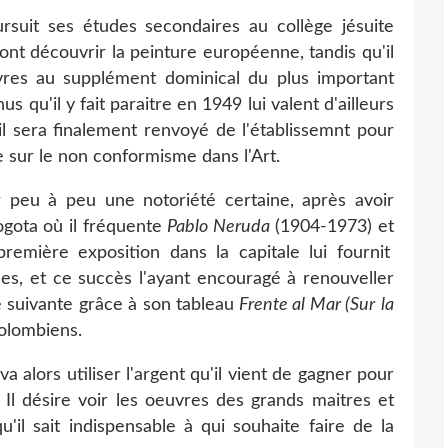
suit ses études secondaires au collège jésuite
 font découvrir la peinture européenne, tandis qu'il
vres au supplément dominical du plus important
us qu'il y fait paraitre en 1949 lui valent d'ailleurs
il sera finalement renvoyé de l'établissemnt pour
e sur le non conformisme dans l'Art.
eu à peu une notoriété certaine, après avoir
ogota où il fréquente
Pablo Neruda
(1904-1973) et
emière exposition dans la capitale lui fournit
iles, et ce succès l'ayant encouragé à renouveller
e suivante grâce à son tableau
Frente al Mar (Sur
la
olombiens.
a alors utiliser l'argent qu'il vient de gagner pour
l désire voir les oeuvres des grands maitres et
'il sait indispensable à qui souhaite faire de la