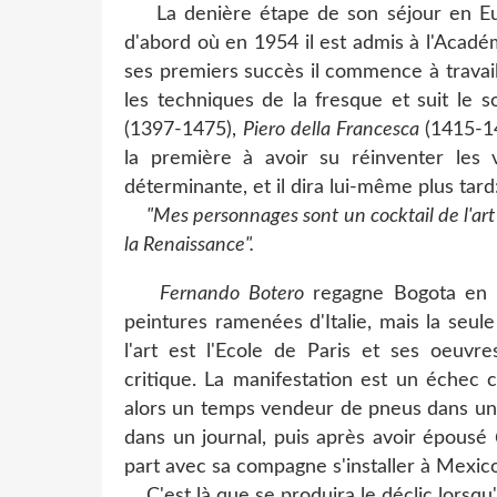
La denière étape de son séjour en Euro
d'abord où en 1954 il est admis à l'Acad
ses premiers succès il commence à travai
les techniques de la fresque et suit le so
(1397-1475),
Piero della Francesca
(1415-
la première à avoir su réinventer les
déterminante, et il dira lui-même plus tard
"Mes personnages sont un cocktail de l'art 
la Renaissance".
Fernando Botero
regagne Bogota en M
peintures ramenées d'Italie, mais la seu
l'art est l'Ecole de Paris et ses oeuvr
critique. La manifestation est un échec c
alors un temps vendeur de pneus dans un 
dans un journal, puis après avoir épousé
part avec sa compagne s'installer à Mexico
C'est là que se produira le déclic lorsqu'i