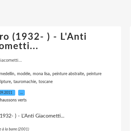
o (1932- ) - L'Anti
ometti...
iacometti...
,
,
,
,
medellin
modèle
mona lisa
peinture abstraite
peinture
,
,
lpture
tauromachie
toscane
09.2011
…
haussons verts
e à la barre (2001)